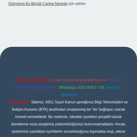
Dünyanın En Büyük Canlısı Nerede
için
admin
o giriş
Reklam ve İletişim:
E-mail:
backlinkpaneli@gmail.com
Teams:
forumhizmeti@gmail.com
Whatsapp: 0262 606 0 726
Telegram:
@karabul
Yasal Uyarı:
Sitemiz, 5651 Sayılı Kanun gereğince Bilgi Teknolojileri ve
İletişim Kurumu (BTK) tarafından onaylanmış bir Yer Sağlayıcı olarak
hizmet vermektedir. Bu nedenle, sitedeki içerikleri proaktif olarak
denetleme veya araştırma yükümlülüğümüz bulunmamaktadır. Ancak,
üyelerimiz yazdıkları içeriklerin sorumluluğunu taşımakta olup, siteye