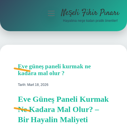
Neşeli Fikir Pınarı
menüyü
aç
Hayatına neşe katan pratik öneriler!
Anasayfa
Gizlilik Politikası
Yasal Uyarı
Eve güneş paneli kurmak ne
Hakkımızda
kadara mal olur ?
Tarih: Mart 18, 2026
Eve Güneş Paneli Kurmak
Ne Kadara Mal Olur? –
Bir Hayalin Maliyeti