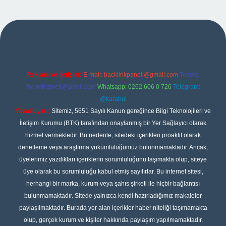
sino giriş
Reklam ve İletişim:
E-mail:
backlinkpaneli@gmail.com
Teams:
forumhizmeti@gmail.com
Whatsapp: 0262 606 0 726
Telegram:
@karabul
Yasal Uyarı:
Sitemiz, 5651 Sayılı Kanun gereğince Bilgi Teknolojileri ve
İletişim Kurumu (BTK) tarafından onaylanmış bir Yer Sağlayıcı olarak
hizmet vermektedir. Bu nedenle, sitedeki içerikleri proaktif olarak
denetleme veya araştırma yükümlülüğümüz bulunmamaktadır. Ancak,
üyelerimiz yazdıkları içeriklerin sorumluluğunu taşımakta olup, siteye
üye olarak bu sorumluluğu kabul etmiş sayılırlar. Bu internet sitesi,
herhangi bir marka, kurum veya şahıs şirketi ile hiçbir bağlantısı
bulunmamaktadır. Sitede yalnızca kendi hazırladığımız makaleler
paylaşılmaktadır. Burada yer alan içerikler haber niteliği taşımamakta
olup, gerçek kurum ve kişiler hakkında paylaşım yapılmamaktadır.