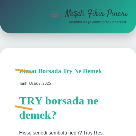
Neşeli Fikir Pınarı
menüyü
aç
Hayatına neşe katan pratik öneriler!
Anasayfa
Gizlilik Politikası
Yasal Uyarı
Ziraat Borsada Try Ne Demek
Hakkımızda
Tarih: Ocak 8, 2025
TRY borsada ne
demek?
Hisse senedi sembolü nedir? Troy Res.