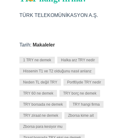
TÜRK TELEKOMÜNİKASYON A.Ş.
Tarih:
Makaleler
1 TRY ne demek
Halka arz TRY nedir
Hissenin T1 ve T2 olduğunu nasıl anlarız
Neden TL değil TRY
Portföyde TRY nedir
TRY 60 ne demek
TRY borç ne demek
TRY borsada ne demek
TRY hangi firma
TRY ziraat ne demek
Zborsa kime ait
Zborsa para kesiyor mu
Ziraat borsada TRY eksi ne demek