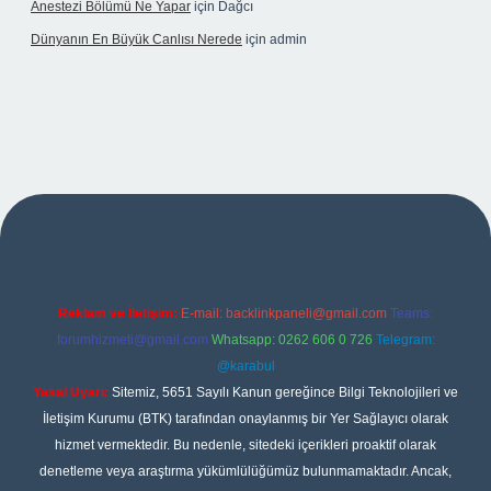
Anestezi Bölümü Ne Yapar
için
Dağcı
Dünyanın En Büyük Canlısı Nerede
için
admin
dcasino giriş
Reklam ve İletişim:
E-mail:
backlinkpaneli@gmail.com
Teams:
forumhizmeti@gmail.com
Whatsapp: 0262 606 0 726
Telegram:
@karabul
Yasal Uyarı:
Sitemiz, 5651 Sayılı Kanun gereğince Bilgi Teknolojileri ve
İletişim Kurumu (BTK) tarafından onaylanmış bir Yer Sağlayıcı olarak
hizmet vermektedir. Bu nedenle, sitedeki içerikleri proaktif olarak
denetleme veya araştırma yükümlülüğümüz bulunmamaktadır. Ancak,