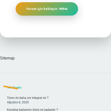
Sitemap
Sidebar
Son Yazılar
Türev mi daha zor integral mi ?
Ağustos 8, 2026
Kurutma toplarının ömrü ne kadardır ?