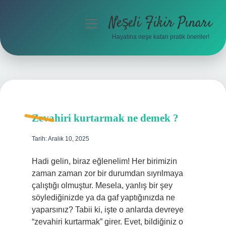
Neşeli Fikir Pınarı
menüyü
aç
Hayatına neşe katan pratik öneriler!
Anasayfa
Gizlilik Politikası
Yasal Uyarı
Zevahiri kurtarmak ne demek ?
Hakkımızda
Tarih: Aralık 10, 2025
Hadi gelin, biraz eğlenelim! Her birimizin
zaman zaman zor bir durumdan sıyrılmaya
çalıştığı olmuştur. Mesela, yanlış bir şey
söylediğinizde ya da gaf yaptığınızda ne
yaparsınız? Tabii ki, işte o anlarda devreye
“zevahiri kurtarmak” girer. Evet, bildiğiniz o