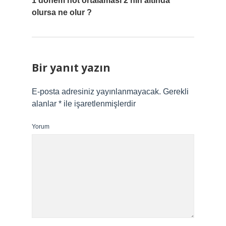
1 dönem not ortalaması 2’nin altında
olursa ne olur ?
Bir yanıt yazın
E-posta adresiniz yayınlanmayacak.
Gerekli
alanlar
*
ile işaretlenmişlerdir
Yorum