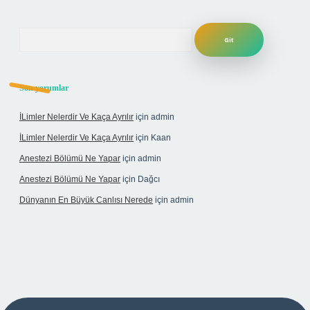
Arama
Son yorumlar
İLimler Nelerdir Ve Kaça Ayrılır
için
admin
İLimler Nelerdir Ve Kaça Ayrılır
için
Kaan
Anestezi Bölümü Ne Yapar
için
admin
Anestezi Bölümü Ne Yapar
için
Dağcı
Dünyanın En Büyük Canlısı Nerede
için
admin
ino giriş