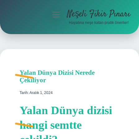
Neşeli Fikir Pınarı
menüyü
aç
Hayatına neşe katan pratik öneriler!
Anasayfa
Gizlilik Politikası
Yasal Uyarı
Yalan Dünya Dizisi Nerede
Hakkımızda
Çekiliyor
Tarih: Aralık 1, 2024
Yalan Dünya dizisi
hangi semtte