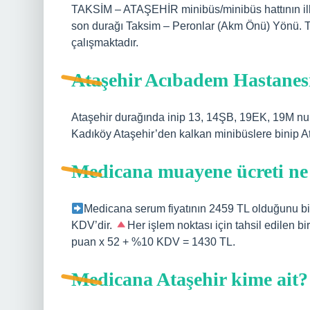
TAKSİM – ATAŞEHİR minibüs/minibüs hattının ilk
son durağı Taksim – Peronlar (Akm Önü) Yönü. 
çalışmaktadır.
Ataşehir Acıbadem Hastanesi
Ataşehir durağında inip 13, 14ŞB, 19EK, 19M num
Kadıköy Ataşehir’den kalkan minibüslere binip At
Medicana muayene ücreti ne
Medicana serum fiyatının 2459 TL olduğunu bil
KDV’dir.
Her işlem noktası için tahsil edilen bi
puan x 52 + %10 KDV = 1430 TL.
Medicana Ataşehir kime ait?