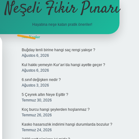
Neşeli Fikir Pınarı
Hayatına neşe katan pratik öneriler!
Sidebar
Son Yazılar
vdcasino g
Buğday tenli birine hangi saç rengi yakışır ?
Ağustos 6, 2026
Kul hakkı yemeyin Kur’an’da hangi ayette geçer ?
Ağustos 6, 2026
6.sınıf değişken nedir ?
Ağustos 3, 2026
5 Çeyrek altın Neye Eşittir ?
Temmuz 30, 2026
Koç burcu hangi şeylerden hoşlanmaz ?
Temmuz 26, 2026
Kasko hasarsızlık indirimi hangi durumlarda bozulur ?
Temmuz 24, 2026