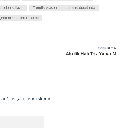
ereden kalkıyor
Trendist Ataşehir hangi metro durağında
ehir minibüsleri kalktı mı
Sonraki Yazı
Akrilik Halı Toz Yapar Mı
nlar
*
ile işaretlenmişlerdir