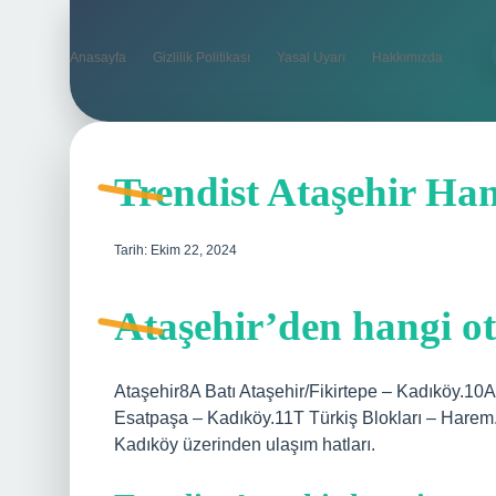
Anasayfa
Gizlilik Politikası
Yasal Uyarı
Hakkımızda
Trendist Ataşehir Ha
Tarih: Ekim 22, 2024
Ataşehir’den hangi ot
Ataşehir8A Batı Ataşehir/Fikirtepe – Kadıköy.10
Esatpaşa – Kadıköy.11T Türkiş Blokları – Hare
Kadıköy üzerinden ulaşım hatları.