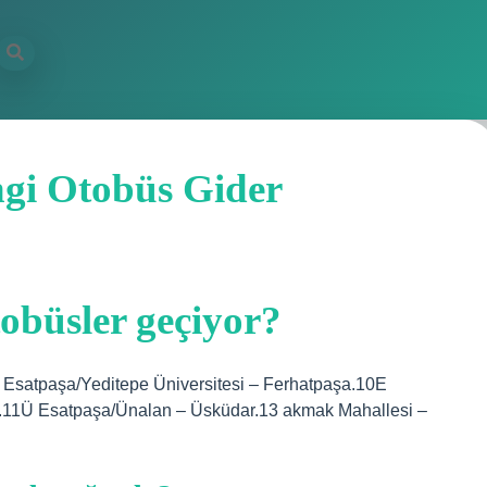
ngi Otobüs Gider
obüsler geçiyor?
A Esatpaşa/Yeditepe Üniversitesi – Ferhatpaşa.10E
m.11Ü Esatpaşa/Ünalan – Üsküdar.13 akmak Mahallesi –