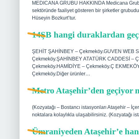
MEDICANA GRUBU HAKKINDA Medicana Grubu, me
sektöründe faaliyet gösteren bir şirketler grub
Hüseyin Bozkurt’tur.
14ŞB hangi duraklardan geç
ŞEHİT ŞAHİNBEY – Çekmeköy.GUVEN WEB S
Çekmeköy.ŞAHİNBEY ATATÜRK CADDESİ – Ç
Çekmeköy.HAMİDİYE – Çekmeköy.Ç EKMEKÖ
Çekmeköy.Diğer ürünler…
Metro Ataşehir’den geçiyor
(Kozyatağı – Bostancı istasyonları Ataşehir – İçere
noktalara kolaylıkla ulaşabilirsiniz. (Kozyatağı ist
Ümraniyeden Ataşehir’e han