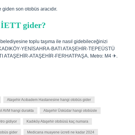
giden son otobüs aracıdır.
i İETT gider?
 belediyesine toplu taşıma ile nasıl gidebileceğinizi
6, 8A, KADIKÖY-YENİSAHRA-BATI ATAŞEHİR-TEPEÜSTÜ
ATAŞEHİR-ATAŞEHİR-FERHATPAŞA. Metro: M4 ✈.
Ataşehir Acıbadem Hastanesine hangi otobüs gider
ol AVM hangi durakta
Ataşehir Üsküdar hangi otobüsle
tro gidiyor
Kadıköy Ataşehir otobüsü kaç numara
tobüs gider
Medicana muayene ücreti ne kadar 2024