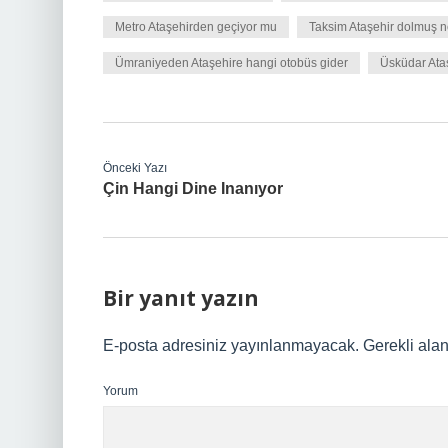
Metro Ataşehirden geçiyor mu
Taksim Ataşehir dolmuş n
Ümraniyeden Ataşehire hangi otobüs gider
Üsküdar Ataş
Önceki Yazı
Çin Hangi Dine Inanıyor
Bir yanıt yazın
E-posta adresiniz yayınlanmayacak.
Gerekli ala
Yorum