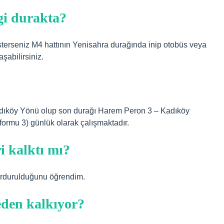
gi durakta?
erseniz M4 hattının Yenisahra durağında inip otobüs veya
şabilirsiniz.
 Kadıköy Yönü olup son durağı Harem Peron 3 – Kadıköy
formu 3) günlük olarak çalışmaktadır.
i kalktı mı?
durdurulduğunu öğrendim.
eden kalkıyor?