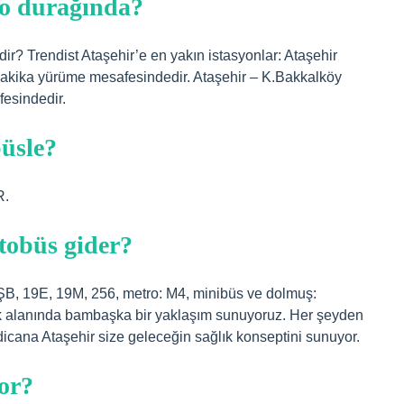
ro durağında?
dir? Trendist Ataşehir’e en yakın istasyonlar: Ataşehir
 dakika yürüme mesafesindedir. Ataşehir – K.Bakkalköy
esindedir.
üsle?
R.
tobüs gider?
ŞB, 19E, 19M, 256, metro: M4, minibüs ve dolmuş:
ık alanında bambaşka bir yaklaşım sunuyoruz. Her şeyden
edicana Ataşehir size geleceğin sağlık konseptini sunuyor.
yor?