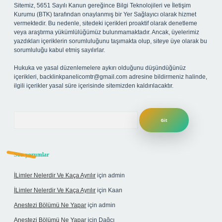
Sitemiz, 5651 Sayılı Kanun gereğince Bilgi Teknolojileri ve İletişim
Kurumu (BTK) tarafından onaylanmış bir Yer Sağlayıcı olarak hizmet
vermektedir. Bu nedenle, sitedeki içerikleri proaktif olarak denetleme
veya araştırma yükümlülüğümüz bulunmamaktadır. Ancak, üyelerimiz
yazdıkları içeriklerin sorumluluğunu taşımakta olup, siteye üye olarak bu
sorumluluğu kabul etmiş sayılırlar.
Hukuka ve yasal düzenlemelere aykırı olduğunu düşündüğünüz
içerikleri,
backlinkpanelicomtr@gmail.com
adresine bildirmeniz halinde,
ilgili içerikler yasal süre içerisinde sitemizden kaldırılacaktır.
Arama
Son yorumlar
İLimler Nelerdir Ve Kaça Ayrılır
için
admin
İLimler Nelerdir Ve Kaça Ayrılır
için
Kaan
Anestezi Bölümü Ne Yapar
için
admin
Anestezi Bölümü Ne Yapar
için
Dağcı