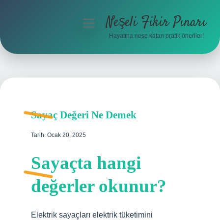
Neşeli Fikir Pınarı
menüyü
aç
Hayatına neşe katan pratik öneriler!
Anasayfa
Gizlilik Politikası
Yasal Uyarı
Sayaç Değeri Ne Demek
Hakkımızda
Tarih: Ocak 20, 2025
Sayaçta hangi
değerler okunur?
Elektrik sayaçları elektrik tüketimini