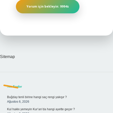
Sitemap
Sidebar
Son Yazılar
Buğday tenli birine hangi saç rengi yakışır ?
Ağustos 6, 2026
Kul hakkı yemeyin Kur’an’da hangi ayette geçer ?