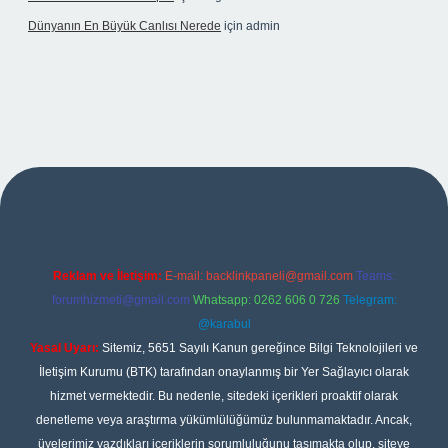
Dünyanın En Büyük Canlısı Nerede
için
admin
no giriş
Reklam ve İletişim:
E-mail:
backlinkpaneli@gmail.com
Teams:
forumhizmeti@gmail.com
Whatsapp: 0262 606 0 726
Telegram:
@karabul
Yasal Uyarı:
Sitemiz, 5651 Sayılı Kanun gereğince Bilgi Teknolojileri ve
İletişim Kurumu (BTK) tarafından onaylanmış bir Yer Sağlayıcı olarak
hizmet vermektedir. Bu nedenle, sitedeki içerikleri proaktif olarak
denetleme veya araştırma yükümlülüğümüz bulunmamaktadır. Ancak,
üyelerimiz yazdıkları içeriklerin sorumluluğunu taşımakta olup, siteye