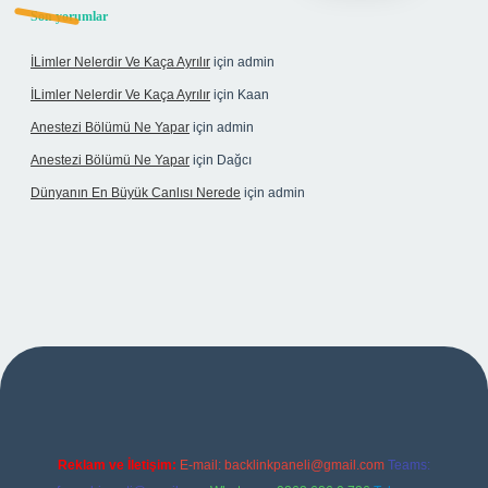
Son yorumlar
İLimler Nelerdir Ve Kaça Ayrılır
için
admin
İLimler Nelerdir Ve Kaça Ayrılır
için
Kaan
Anestezi Bölümü Ne Yapar
için
admin
Anestezi Bölümü Ne Yapar
için
Dağcı
Dünyanın En Büyük Canlısı Nerede
için
admin
sino giriş
Reklam ve İletişim:
E-mail:
backlinkpaneli@gmail.com
Teams: