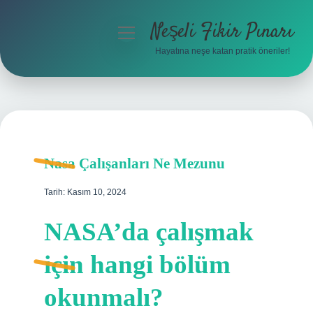
Neşeli Fikir Pınarı
menüyü
aç
Hayatına neşe katan pratik öneriler!
Anasayfa
Gizlilik Politikası
Yasal Uyarı
Nasa Çalışanları Ne Mezunu
Hakkımızda
Tarih: Kasım 10, 2024
NASA’da çalışmak
için hangi bölüm
okunmalı?