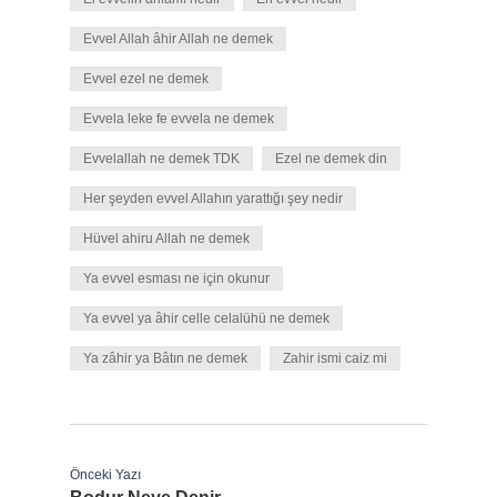
Evvel Allah âhir Allah ne demek
Evvel ezel ne demek
Evvela leke fe evvela ne demek
Evvelallah ne demek TDK
Ezel ne demek din
Her şeyden evvel Allahın yarattığı şey nedir
Hüvel ahiru Allah ne demek
Ya evvel esması ne için okunur
Ya evvel ya âhir celle celalühü ne demek
Ya zâhir ya Bâtın ne demek
Zahir ismi caiz mi
Önceki Yazı