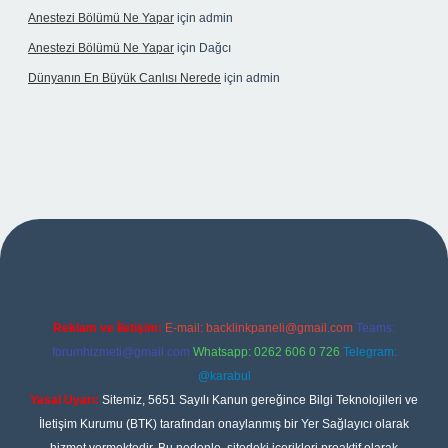
Anestezi Bölümü Ne Yapar
için
admin
Anestezi Bölümü Ne Yapar
için
Dağcı
Dünyanın En Büyük Canlısı Nerede
için
admin
sino giriş
Reklam ve İletişim:
E-mail:
backlinkpaneli@gmail.com
Teams:
forumhizmeti@gmail.com
Whatsapp: 0262 606 0 726
Telegram:
@karabul
Yasal Uyarı:
Sitemiz, 5651 Sayılı Kanun gereğince Bilgi Teknolojileri ve
İletişim Kurumu (BTK) tarafından onaylanmış bir Yer Sağlayıcı olarak