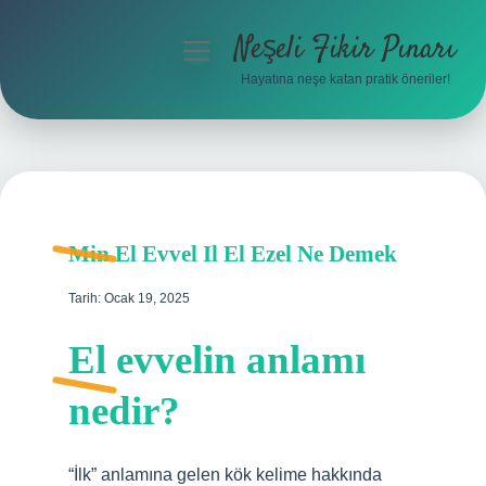
Neşeli Fikir Pınarı
menüyü
aç
Hayatına neşe katan pratik öneriler!
Anasayfa
Gizlilik Politikası
Yasal Uyarı
Min El Evvel Il El Ezel Ne Demek
Hakkımızda
Tarih: Ocak 19, 2025
El evvelin anlamı
nedir?
“İlk” anlamına gelen kök kelime hakkında