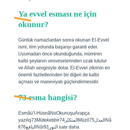
Ya evvel esması ne için
okunur?
Günlük namazlardan sonra okunan El-Evvel
ismi, ilim yolunda başarıyı garanti eder.
Uyumadan önce okunduğunda, müminin
kalbi şeytanın vesveselerinden uzak tutulur
ve Allah sevgisiyle dolar. El-Evvel zikrinin en
önemli faziletlerinden bir diğeri de kalbi
açması ve maneviyatı güçlendirmesidir.
73 esma hangisi?
Esmâü’l-HüsnâNoOkunuşuArapça
yazılış73Mütekebbirالمتكبّر74Müzilالمذل75Nâ
fiالنافع76Nûrالنور91 satır daha