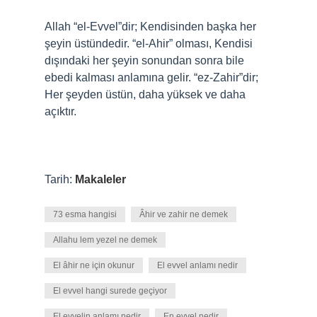
Allah “el-Evvel”dir; Kendisinden başka her
şeyin üstündedir. “el-Ahir” olması, Kendisi
dışındaki her şeyin sonundan sonra bile
ebedi kalması anlamına gelir. “ez-Zahir”dir;
Her şeyden üstün, daha yüksek ve daha
açıktır.
Tarih:
Makaleler
73 esma hangisi
Âhir ve zahir ne demek
Allahu lem yezel ne demek
El âhir ne için okunur
El evvel anlamı nedir
El evvel hangi surede geçiyor
El evvelin anlamı nedir
En evvel nedir