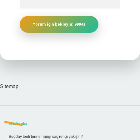
Sitemap
Sidebar
Son Yazılar
Buğday tenli birine hangi saç rengi yakışır ?