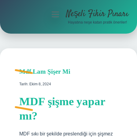
Neşeli Fikir Pınarı
menüyü
aç
Hayatına neşe katan pratik öneriler!
Anasayfa
Gizlilik Politikası
Yasal Uyarı
Mdf Lam Şişer Mi
Hakkımızda
Tarih: Ekim 8, 2024
MDF şişme yapar
mı?
MDF sıkı bir şekilde preslendiği için şişmez