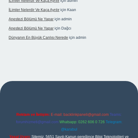
İLimler Nelerdir Ve Kaça Ayrılır
için
admin
İLimler Nelerdir Ve Kaça Ayrılır
için
Kaan
Anestezi Bölümü Ne Yapar
için
admin
Anestezi Bölümü Ne Yapar
için
Dağcı
Dünyanın En Büyük Canlısı Nerede
için
admin
riş
Reklam ve İletişim:
E-mail:
backlinkpaneli@gmail.com
Teams:
forumhizmeti@gmail.com
Whatsapp: 0262 606 0 726
Telegram:
@karabul
Yasal Uyarı:
Sitemiz, 5651 Sayılı Kanun gereğince Bilgi Teknolojileri ve