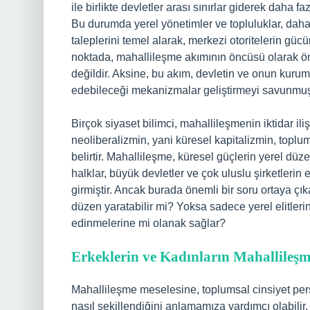
ile birlikte devletler arası sınırlar giderek daha 
Bu durumda yerel yönetimler ve topluluklar, daha 
taleplerini temel alarak, merkezi otoritelerin gü
noktada, mahallileşme akımının öncüsü olarak öne
değildir. Aksine, bu akım, devletin ve onun kuruml
edebileceği mekanizmalar geliştirmeyi savunmuş
Birçok siyaset bilimci, mahallileşmenin iktidar ili
neoliberalizmin, yani küresel kapitalizmin, toplu
belirtir. Mahallileşme, küresel güçlerin yerel düze
halklar, büyük devletler ve çok uluslu şirketlerin
girmiştir. Ancak burada önemli bir soru ortaya çık
düzen yaratabilir mi? Yoksa sadece yerel elitlerin
edinmelerine mi olanak sağlar?
Erkeklerin ve Kadınların Mahallileşm
Mahallileşme meselesine, toplumsal cinsiyet persp
nasıl şekillendiğini anlamamıza yardımcı olabilir. 