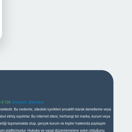
 0 726
Telegram: @karabul
ektedir. Bu nedenle, sitedeki içerikleri proaktif olarak denetleme veya
 etmiş sayılırlar. Bu internet sitesi, herhangi bir marka, kurum veya
niteliği taşımamakta olup, gerçek kurum ve kişiler hakkında paylaşım
laşım platformudur. Hukuka ve yasal düzenlemelere aykırı olduğunu