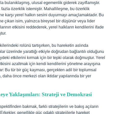
fazla bulanıklaşmış, ulusal egemenlik giderek zayıflamıştır.
fazla özerklik istemiştir. Mahallileşme, bu özerklik
cüne karşı yerel halkın sesini duyurmayı amaçlamaktadır. Bu
 çıkan isim, yalnızca bireysel bir düşünür veya lider
arının etkisini reddederek, yerel halkların kendilerini ifade
tur.
şkilerindeki rolünü tartışırken, bu hareketin aslında
mlar üzerinde yarattığı etkiyle doğrudan bağlantılı olduğunu
ydeki etkilerini kırmak için bir tepki olarak doğmuştur. Yerel
 etkisini azaltmak için kendi kendilerini yönetme arayışına
ar: Bu tür bir güç kayması, gerçekten adil bir toplumsal
, daha önce merkezi olan iktidar yapılarında bir yer
eye Yaklaşımları: Strateji ve Demokrasi
ektifinden bakmak, farklı stratejilerin ve bakış açıların
Erkekler, genellikle güç odaklı stratejilerle hareket