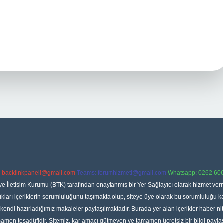
:
backlinkpaneli@gmail.com
Teams:
forumhizmeti@gmail.com
Whatsapp: 0262 606
ve İletişim Kurumu (BTK) tarafından onaylanmış bir Yer Sağlayıcı olarak hizmet verm
rı içeriklerin sorumluluğunu taşımakta olup, siteye üye olarak bu sorumluluğu kabul
a kendi hazırladığımız makaleler paylaşılmaktadır. Burada yer alan içerikler haber 
tamamen tesadüfidir. Sitemiz, kar amacı gütmeyen ve tamamen ücretsiz bir bilgi pay