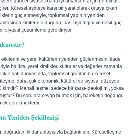
zlere güncel siyaseti daha iyi anlamamız için gereklidir.
rer. Küreselleşmeye karşı bir yanıt olarak ortaya çıkan
mliklerin güçlenmesiyle, toplumsal yapının yeniden
arkasında kimlerin olduğunu, nasıl işlediğini ve nasıl güç
ir siyasal çözümleme gerektiriyor.
ıkmıştır?
etkilerini ve yerel kültürlerin yeniden güçlenmesini ifade
iyle birlikte, yerel kimlikler, kültürler ve değerler zamanla
ellikle batı dünyasında, toplumsal gruplar, bu küresel
ileşme, daha çok ekonomik, kültürel ve siyasal düzeyde
ü kimdir? Mahallileşme, sadece bir karşı-ideoloji mi, yoksa
muştur? Bu sorulara cevap bulmak için, hareketin doğduğu
emek gerekmektedir.
ın Yeniden Şekillenişi
, doğrudan iktidar anlayışıyla bağlantılıdır. Küreselleşme