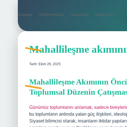
Anasayfa
Gizlilik Politikası
Yasal Uyarı
Hakkımızda
Mahallileşme akımını
Tarih: Ekim 28, 2025
Mahallileşme Akımının Öncüs
Toplumsal Düzenin Çatışmas
Günümüz toplumlarını anlamak, sadece bireylerin d
bu toplumların ardında yatan güç ilişkileri, ideo
Siyaset bilimcisi olarak, insanların iktidar yapıları