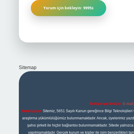
Sitemap
Reklam ve İletişim:
E-mail
Yasal Uyarı:
Sitemiz, 5651 Sayılı Kanun gereğince Bilgi Teknolojileri 
araştırma yükümlülüğümüz bulunmamaktadır. Ancak, üyelerimiz yazdıkla
şahıs şirketi ile hiçbir bağlantısı bulunmamaktadır. Sitede yalnızc
yapılmamaktadır. Gerçek kurum ve kişiler ile isim benzerlikleri 