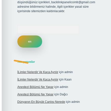
düşündüğünüz içerikleri,
backlinkpanelicomtr@gmail.com
adresine bildirmeniz halinde, ilgili içerikler yasal süre
içerisinde sitemizden kaldırılacaktır.
Arama
Son yorumlar
İLimler Nelerdir Ve Kaça Ayrılır
için
admin
İLimler Nelerdir Ve Kaça Ayrılır
için
Kaan
Anestezi Bölümü Ne Yapar
için
admin
Anestezi Bölümü Ne Yapar
için
Dağcı
Dünyanın En Büyük Canlısı Nerede
için
admin