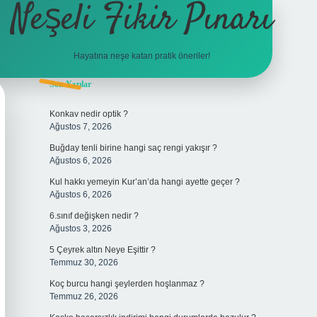
Neşeli Fikir Pınarı
Hayatına neşe katan pratik öneriler!
Sidebar
Son Yazılar
vdcasino giriş
Konkav nedir optik ?
Ağustos 7, 2026
Buğday tenli birine hangi saç rengi yakışır ?
Ağustos 6, 2026
Kul hakkı yemeyin Kur’an’da hangi ayette geçer ?
Ağustos 6, 2026
6.sınıf değişken nedir ?
Ağustos 3, 2026
5 Çeyrek altın Neye Eşittir ?
Temmuz 30, 2026
Koç burcu hangi şeylerden hoşlanmaz ?
Temmuz 26, 2026