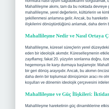
normlara nasıl uyum sağladıklarını sorgulamak; bi
Mahallileşme akımı, tam da bu noktada devreye gi
mahallileşme, yerel değerlerin, kültürlerin ve ki
şekillenmesi anlamına gelir. Ancak, bu hareketin 
ilişkilerini dönüştürdüğünü anlamak, daha derin b
Mahallileşme Nedir ve Nasıl Ortaya Ç
Mahallileşme, küresel süreçlerin yerel düzeydeki 
eden bir ideolojik akımdır. Küreselleşmenin etkiler
zayıflamış; fakat 20. yüzyılın sonlarına doğru, öz
hegemonya ile karşı durmaya başlamıştır. Mahall
bir geri dönüş arayışıdır. Ancak, bu akımın öncüs
daha derin bir toplumsal dönüşümün aracı mı ol
koşulları ve dönemin ideolojik çerçevesini irdel
Mahallileşme ve Güç İlişkileri: İktidar
Mahallileşme hareketinin güç dinamiklerine etkisi