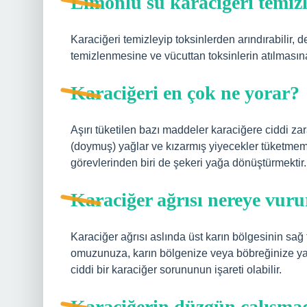
Limonlu su karaciğeri temiz
Karaciğeri temizleyip toksinlerden arındırabilir, de
temizlenmesine ve vücuttan toksinlerin atılmasına
Karaciğeri en çok ne yorar?
Aşırı tüketilen bazı maddeler karaciğere ciddi zara
(doymuş) yağlar ve kızarmış yiyecekler tüketmeme
görevlerinden biri de şekeri yağa dönüştürmektir. Aş
Karaciğer ağrısı nereye vuru
Karaciğer ağrısı aslında üst karın bölgesinin sağ t
omuzunuza, karın bölgenize veya böbreğinize yayı
ciddi bir karaciğer sorununun işareti olabilir.
Karaciğerin düzgün çalışmadı