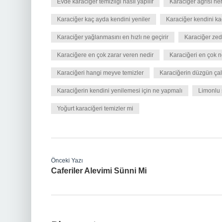
Evde karaciğer temizliği nasıl yapılır
Karaciğer ağrısı ne
Karaciğer kaç ayda kendini yeniler
Karaciğer kendini ka
Karaciğer yağlanmasını en hızlı ne geçirir
Karaciğer zede
Karaciğere en çok zarar veren nedir
Karaciğeri en çok n
Karaciğeri hangi meyve temizler
Karaciğerin düzgün çalı
Karaciğerin kendini yenilemesi için ne yapmalı
Limonlu 
Yoğurt karaciğeri temizler mi
Önceki Yazı
Caferiler Alevimi Sünni Mi