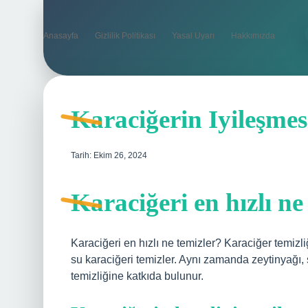
Anasayfa
Gizlilik Politikası
Yasal Uyarı
Hakkımızda
Karaciğerin Iyileşmes
Tarih: Ekim 26, 2024
Karaciğeri en hızlı ne
Karaciğeri en hızlı ne temizler? Karaciğer temizliği
su karaciğeri temizler. Aynı zamanda zeytinyağı, 
temizliğine katkıda bulunur.