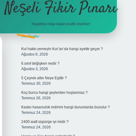
Neşeli Fikir Pınarı
Hayatına neşe katan pratik öneriler!
Sidebar
Son Yazılar
vdcasino 
Kul hakkı yemeyin Kur’an’da hangi ayette geçer ?
Ağustos 6, 2026
6.sınıf değişken nedir ?
Ağustos 3, 2026
5 Çeyrek altın Neye Eşittir ?
Temmuz 30, 2026
Koç burcu hangi şeylerden hoşlanmaz ?
Temmuz 26, 2026
Kasko hasarsızlık indirimi hangi durumlarda bozulur ?
Temmuz 24, 2026
2400 watt süpürge iyi midir ?
Temmuz 24, 2026