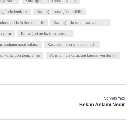
reye vurur
Karaciğer hasarı nasıl düzeltilir
ç günde temizler
Karaciğer nasıl güçlendirilir
lenmesi belirtileri nelerdir
Karaciğerde sıkıntı varsa ne olur
e yorar
Karaciğeri en hızlı ne temizler
şmadığını nasıl anlarız
Karaciğerin en iyi dostu nedir
su karaciğeri temizler mi
Yarısı alınan karaciğer kendini yeniler mi
Sonraki Yazı
Bekan Anlamı Nedir