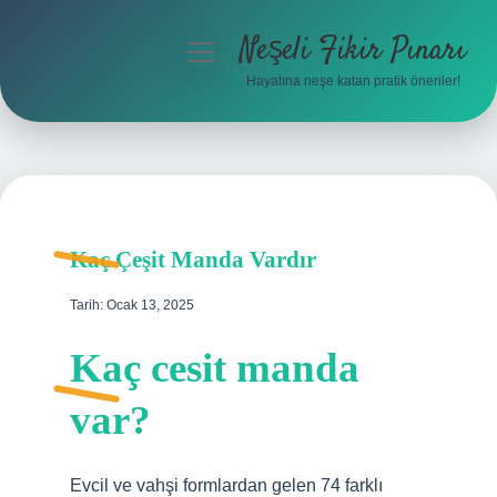
Neşeli Fikir Pınarı
menüyü
aç
Hayatına neşe katan pratik öneriler!
Anasayfa
Gizlilik Politikası
Yasal Uyarı
Kaç Çeşit Manda Vardır
Hakkımızda
Tarih: Ocak 13, 2025
Kaç cesit manda
var?
Evcil ve vahşi formlardan gelen 74 farklı