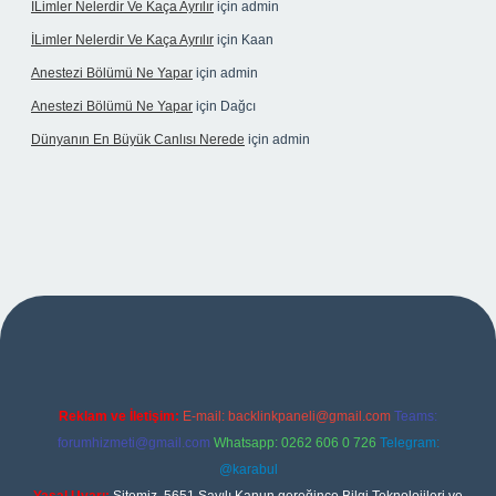
İLimler Nelerdir Ve Kaça Ayrılır
için
admin
İLimler Nelerdir Ve Kaça Ayrılır
için
Kaan
Anestezi Bölümü Ne Yapar
için
admin
Anestezi Bölümü Ne Yapar
için
Dağcı
Dünyanın En Büyük Canlısı Nerede
için
admin
casino giriş
Reklam ve İletişim:
E-mail:
backlinkpaneli@gmail.com
Teams:
forumhizmeti@gmail.com
Whatsapp: 0262 606 0 726
Telegram:
@karabul