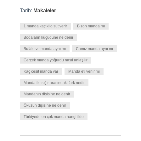
Tarih:
Makaleler
1 manda kaç kilo süt verir
Bizon manda mı
Boğaların küçüğüne ne denir
Bufalo ve manda aynı mı
Camız manda aynı mı
Gerçek manda yoğurdu nasıl anlaşılır
Kaç cesit manda var
Manda eti yenir mi
Manda ile sığır arasındaki fark nedir
Mandanın dişisine ne denir
Öküzün dişisine ne denir
Türkiyede en çok manda hangi ilde