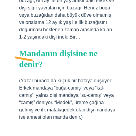
buzağı; Altı ay ile bir yaş arasındaki erkek ve
dişi sığır yavruları için buzağı; Henüz boğa
veya buzağıdan daha büyük düve olmamış
ve ortalama 12 aylık yaş ile ilk buzağısını
doğurması beklenen zaman arasında kalan
1-2 yaşındaki dişi inek; Bir…
Mandanın dişisine ne
denir?
(Yazar burada da küçük bir hataya düşüyor:
Erkek mandaya “buğa-camış” veya “kal-
camış”, yalnız dişi mandaya “su-camış” veya
“camış” deniyor. “Medek”, üreme çağına
gelmiş ve ilk
malak/
gedek
olan dişi mandaya
ise annesi olan manda denir.)