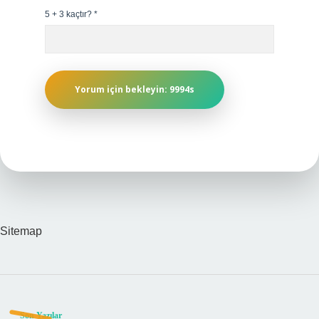
5 + 3 kaçtır?
*
Sitemap
Son Yazılar