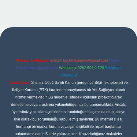
casino giriş
Reklam ve İletişim:
E-mail:
backlinkpaneli@gmail.com
Teams:
forumhizmeti@gmail.com
Whatsapp: 0262 606 0 726
Telegram:
@karabul
Yasal Uyarı:
Sitemiz, 5651 Sayılı Kanun gereğince Bilgi Teknolojileri ve
İletişim Kurumu (BTK) tarafından onaylanmış bir Yer Sağlayıcı olarak
hizmet vermektedir. Bu nedenle, sitedeki içerikleri proaktif olarak
denetleme veya araştırma yükümlülüğümüz bulunmamaktadır. Ancak,
üyelerimiz yazdıkları içeriklerin sorumluluğunu taşımakta olup, siteye
üye olarak bu sorumluluğu kabul etmiş sayılırlar. Bu internet sitesi,
herhangi bir marka, kurum veya şahıs şirketi ile hiçbir bağlantısı
bulunmamaktadır. Sitede yalnızca kendi hazırladığımız makaleler