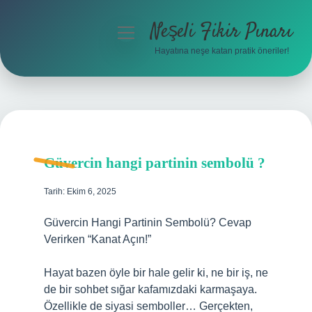
Neşeli Fikir Pınarı
menüyü
aç
Hayatına neşe katan pratik öneriler!
Anasayfa
Gizlilik Politikası
Yasal Uyarı
Güvercin hangi partinin sembolü ?
Hakkımızda
Tarih: Ekim 6, 2025
Güvercin Hangi Partinin Sembolü? Cevap
Verirken “Kanat Açın!”
Hayat bazen öyle bir hale gelir ki, ne bir iş, ne
de bir sohbet sığar kafamızdaki karmaşaya.
Özellikle de siyasi semboller… Gerçekten,