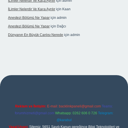
İLimler Nelerdir Ve Kaça Ayrılır
için
admin
İLimler Nelerdir Ve Kaça Ayrılır
için
Kaan
Anestezi Bölümü Ne Yapar
için
admin
Anestezi Bölümü Ne Yapar
için
Dağcı
Dünyanın En Büyük Canlısı Nerede
için
admin
iriş
Reklam ve İletişim:
E-mail:
backlinkpaneli@gmail.com
Teams:
forumhizmeti@gmail.com
Whatsapp: 0262 606 0 726
Telegram:
@karabul
Yasal Uyarı:
Sitemiz, 5651 Sayılı Kanun gereğince Bilgi Teknolojileri ve