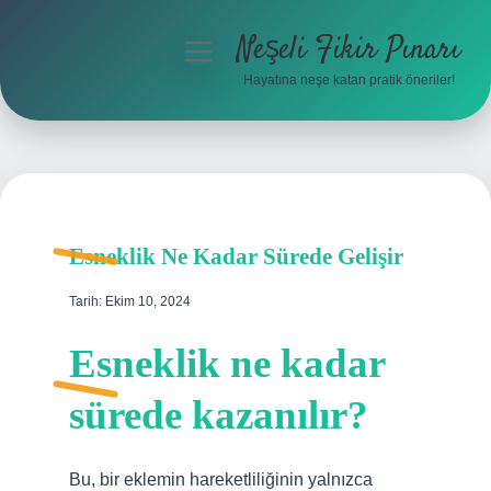
Neşeli Fikir Pınarı
menüyü
aç
Hayatına neşe katan pratik öneriler!
Anasayfa
Gizlilik Politikası
Yasal Uyarı
Esneklik Ne Kadar Sürede Gelişir
Hakkımızda
Tarih: Ekim 10, 2024
Esneklik ne kadar
sürede kazanılır?
Bu, bir eklemin hareketliliğinin yalnızca