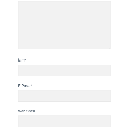
İsim*
E-Posta*
Web Sitesi