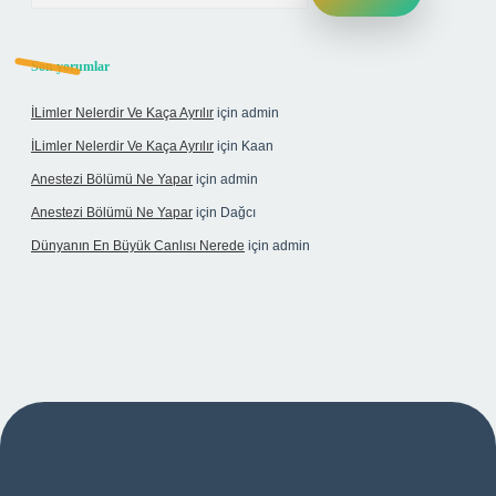
Son yorumlar
İLimler Nelerdir Ve Kaça Ayrılır
için
admin
İLimler Nelerdir Ve Kaça Ayrılır
için
Kaan
Anestezi Bölümü Ne Yapar
için
admin
Anestezi Bölümü Ne Yapar
için
Dağcı
Dünyanın En Büyük Canlısı Nerede
için
admin
asino giriş