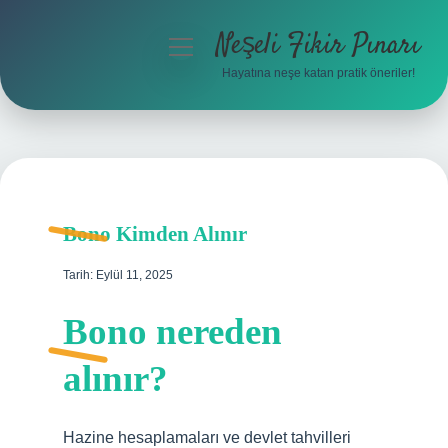
Neşeli Fikir Pınarı
menüyü
aç
Hayatına neşe katan pratik öneriler!
Anasayfa
Gizlilik Politikası
Yasal Uyarı
Bono Kimden Alınır
Hakkımızda
Tarih: Eylül 11, 2025
Bono nereden
alınır?
Hazine hesaplamaları ve devlet tahvilleri