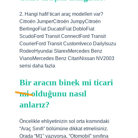
2. Hangi hafif ticari araç modelleri var?
Citroën JumperCitroën JumpyCitroën
BerlingoFiat DucatoFiat DobloFiat
ScudoFord Transit ConnectFord Transit
CourierFord Transit CustomIveco DailyIsuzu
RodeoHyundai StarexMercedes Benz
VianoMercedes Benz CitanNissan NV2003
serisi daha fazla
Bir aracın binek mi ticari
mi olduğunu nasıl
anlarız?
Öncelikle ehliyetinizin sol orta kısmındaki
“Araç Sınıfı” bölümüne dikkat etmelisiniz.
Orada “M1” yazıyorsa, “Otomobil” sınıfına