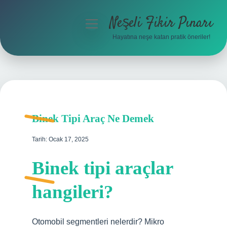
Neşeli Fikir Pınarı
menüyü
aç
Hayatına neşe katan pratik öneriler!
Anasayfa
Gizlilik Politikası
Yasal Uyarı
Binek Tipi Araç Ne Demek
Hakkımızda
Tarih: Ocak 17, 2025
Binek tipi araçlar
hangileri?
Otomobil segmentleri nelerdir? Mikro