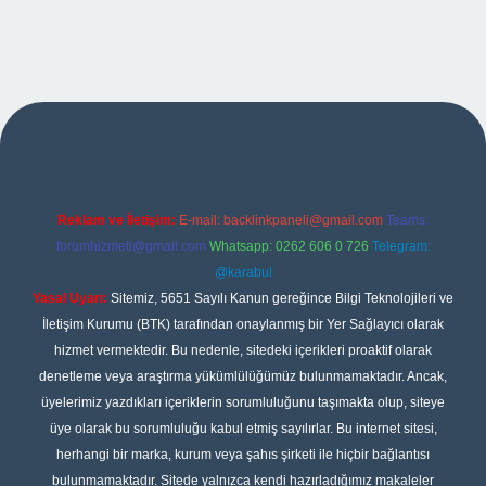
no giriş
Reklam ve İletişim:
E-mail:
backlinkpaneli@gmail.com
Teams:
forumhizmeti@gmail.com
Whatsapp: 0262 606 0 726
Telegram:
@karabul
Yasal Uyarı:
Sitemiz, 5651 Sayılı Kanun gereğince Bilgi Teknolojileri ve
İletişim Kurumu (BTK) tarafından onaylanmış bir Yer Sağlayıcı olarak
hizmet vermektedir. Bu nedenle, sitedeki içerikleri proaktif olarak
denetleme veya araştırma yükümlülüğümüz bulunmamaktadır. Ancak,
üyelerimiz yazdıkları içeriklerin sorumluluğunu taşımakta olup, siteye
üye olarak bu sorumluluğu kabul etmiş sayılırlar. Bu internet sitesi,
herhangi bir marka, kurum veya şahıs şirketi ile hiçbir bağlantısı
bulunmamaktadır. Sitede yalnızca kendi hazırladığımız makaleler