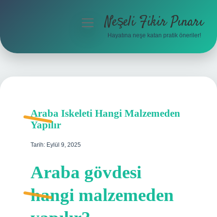
Neşeli Fikir Pınarı
menüyü
aç
Hayatına neşe katan pratik öneriler!
Anasayfa
Gizlilik Politikası
Yasal Uyarı
Araba Iskeleti Hangi Malzemeden
Hakkımızda
Yapılır
Tarih: Eylül 9, 2025
Araba gövdesi
hangi malzemeden