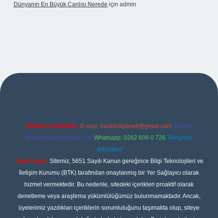
Dünyanın En Büyük Canlısı Nerede
için
admin
no giriş
Reklam ve İletişim:
E-mail:
backlinkpaneli@gmail.com
Teams:
forumhizmeti@gmail.com
Whatsapp: 0262 606 0 726
Telegram:
@karabul
Yasal Uyarı:
Sitemiz, 5651 Sayılı Kanun gereğince Bilgi Teknolojileri ve
İletişim Kurumu (BTK) tarafından onaylanmış bir Yer Sağlayıcı olarak
hizmet vermektedir. Bu nedenle, sitedeki içerikleri proaktif olarak
denetleme veya araştırma yükümlülüğümüz bulunmamaktadır. Ancak,
üyelerimiz yazdıkları içeriklerin sorumluluğunu taşımakta olup, siteye