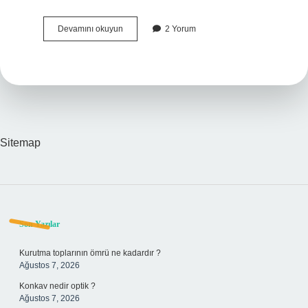
Dernek
Devamını okuyun
2 Yorum
Zorunlu
Organları
Nelerdir
Sitemap
Sidebar
Son Yazılar
Kurutma toplarının ömrü ne kadardır ?
Ağustos 7, 2026
Konkav nedir optik ?
Ağustos 7, 2026