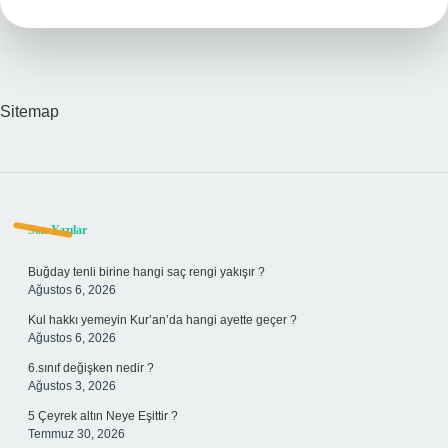
Sitemap
Sidebar
Son Yazılar
Buğday tenli birine hangi saç rengi yakışır ?
Ağustos 6, 2026
Kul hakkı yemeyin Kur’an’da hangi ayette geçer ?
Ağustos 6, 2026
6.sınıf değişken nedir ?
Ağustos 3, 2026
5 Çeyrek altın Neye Eşittir ?
Temmuz 30, 2026