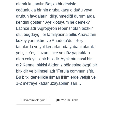
olarak kullanılır. Başka bir deyişle,
çoğunlukla birinin gruba karşı olduğu veya
grubun faydalarını düşünmediği durumlarda
kendini gösterir. Ayrık otuyum ne demek?
Latince adı “Agropyron repens” olan bozkır
otu, buğdaygiller familyasına aittir. Anavatanı
kuzey yarımküre ve Anadolu’dur. Boş
tarlalarda ve yol kenarlarında yabani olarak
yetişir. Yeşil, uzun, ince ve düz yaprakları
olan çok yıllık bir bitkidir. Ayrık otu nasıl bir
ot? Kennel bitkisi Akdeniz bölgesine özgü bir
bitkidir ve bilimsel adı “Ferula communis”tir.
Bu bitki genellikle ılıman iklimlerde yetişir ve
1-2 metreye kadar uzayabilen sarı…
Ayrık
Devamını okuyun
Yorum Bırak
Otu
Kime
Denir