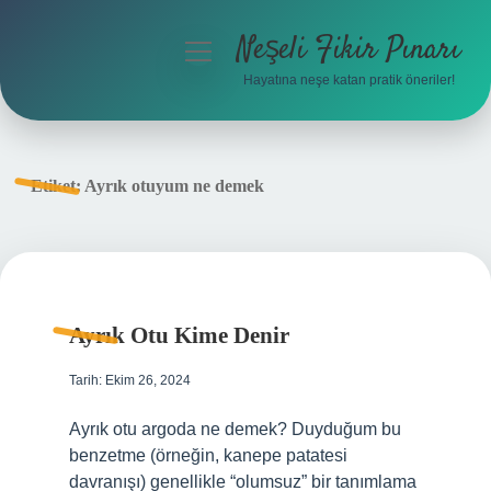
Neşeli Fikir Pınarı
menüyü
aç
Hayatına neşe katan pratik öneriler!
Anasayfa
Gizlilik Politikası
Etiket:
Ayrık otuyum ne demek
Yasal Uyarı
Hakkımızda
Ayrık Otu Kime Denir
Tarih: Ekim 26, 2024
Ayrık otu argoda ne demek? Duyduğum bu
benzetme (örneğin, kanepe patatesi
davranışı) genellikle “olumsuz” bir tanımlama