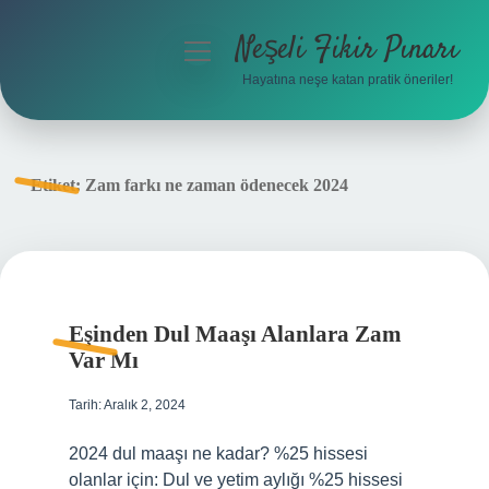
Neşeli Fikir Pınarı
menüyü
aç
Hayatına neşe katan pratik öneriler!
Anasayfa
Gizlilik Politikası
Etiket:
Zam farkı ne zaman ödenecek 2024
Yasal Uyarı
Hakkımızda
Eşinden Dul Maaşı Alanlara Zam
Var Mı
Tarih: Aralık 2, 2024
2024 dul maaşı ne kadar? %25 hissesi
olanlar için: Dul ve yetim aylığı %25 hissesi