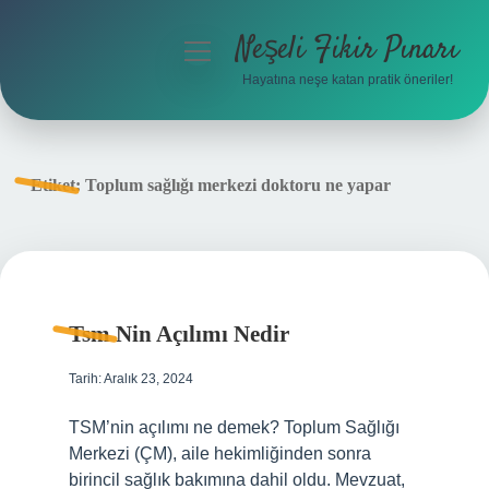
Neşeli Fikir Pınarı
menüyü
aç
Hayatına neşe katan pratik öneriler!
Anasayfa
Gizlilik Politikası
Etiket:
Toplum sağlığı merkezi doktoru ne yapar
Yasal Uyarı
Hakkımızda
Tsm Nin Açılımı Nedir
Tarih: Aralık 23, 2024
TSM’nin açılımı ne demek? Toplum Sağlığı
Merkezi (ÇM), aile hekimliğinden sonra
birincil sağlık bakımına dahil oldu. Mevzuat,