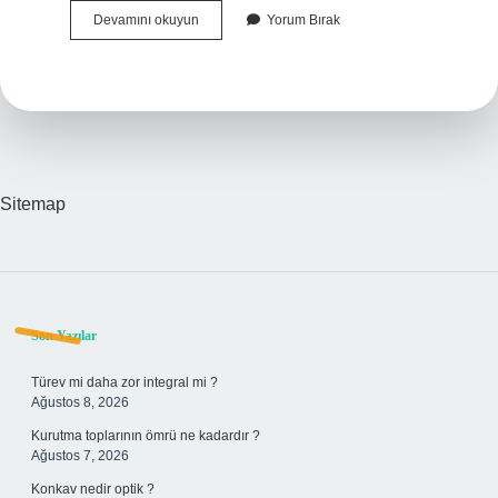
Tsm
Devamını okuyun
Yorum Bırak
Nin
Açılımı
Nedir
Sitemap
Sidebar
Son Yazılar
Türev mi daha zor integral mi ?
Ağustos 8, 2026
Kurutma toplarının ömrü ne kadardır ?
Ağustos 7, 2026
Konkav nedir optik ?