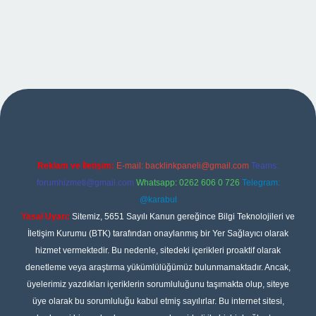
no giriş
Reklam ve İletişim:
E-mail:
backlinkpaneli@gmail.com
Teams:
forumhizmeti@gmail.com
Whatsapp: 0262 606 0 726
Telegram:
@karabul
Yasal Uyarı:
Sitemiz, 5651 Sayılı Kanun gereğince Bilgi Teknolojileri ve
İletişim Kurumu (BTK) tarafından onaylanmış bir Yer Sağlayıcı olarak
hizmet vermektedir. Bu nedenle, sitedeki içerikleri proaktif olarak
denetleme veya araştırma yükümlülüğümüz bulunmamaktadır. Ancak,
üyelerimiz yazdıkları içeriklerin sorumluluğunu taşımakta olup, siteye
üye olarak bu sorumluluğu kabul etmiş sayılırlar. Bu internet sitesi,