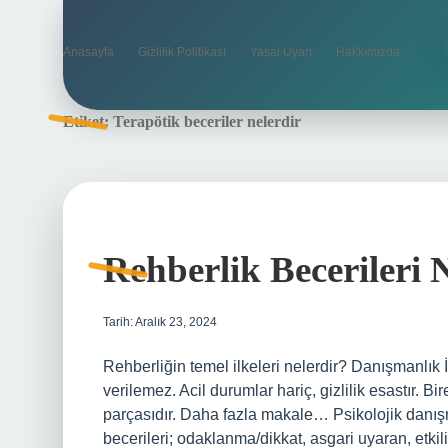
Anasayfa
Gizlilik Politikası
Yasal Uyarı
Hakkımızda
Etiket:
Terapötik beceriler nelerdir
Rehberlik Becerileri 
Tarih: Aralık 23, 2024
Rehberliğin temel ilkeleri nelerdir? Danışmanlık 
verilemez. Acil durumlar hariç, gizlilik esastır. 
parçasıdır. Daha fazla makale… Psikolojik danışm
becerileri; odaklanma/dikkat, asgari uyaran, etki