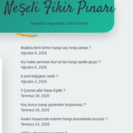
Neşeli Fikir Pınarı
Hayatına neşe katan pratik öneriler!
Sidebar
Son Yazılar
vdcasino giriş
Buğday tenli birine hangi saç rengi yakışır ?
Ağustos 6, 2026
Kul hakkı yemeyin Kur’an’da hangi ayette geçer ?
Ağustos 6, 2026
6.sınıf değişken nedir ?
Ağustos 3, 2026
5 Çeyrek altın Neye Eşittir ?
Temmuz 30, 2026
Koç burcu hangi şeylerden hoşlanmaz ?
Temmuz 26, 2026
Kasko hasarsızlık indirimi hangi durumlarda bozulur ?
Temmuz 24, 2026