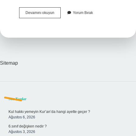
Eyt
Devamını okuyun
Yorum Bırak
De
Tahsis
Talep
Ne
Demek
Sitemap
Sidebar
Son Yazılar
Kul hakkı yemeyin Kur’an’da hangi ayette geçer ?
Ağustos 6, 2026
6.sınıf değişken nedir ?
Ağustos 3, 2026