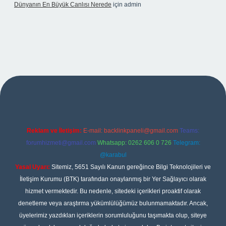
Dünyanın En Büyük Canlısı Nerede
için
admin
no giriş
Reklam ve İletişim:
E-mail:
backlinkpaneli@gmail.com
Teams:
forumhizmeti@gmail.com
Whatsapp: 0262 606 0 726
Telegram:
@karabul
Yasal Uyarı:
Sitemiz, 5651 Sayılı Kanun gereğince Bilgi Teknolojileri ve
İletişim Kurumu (BTK) tarafından onaylanmış bir Yer Sağlayıcı olarak
hizmet vermektedir. Bu nedenle, sitedeki içerikleri proaktif olarak
denetleme veya araştırma yükümlülüğümüz bulunmamaktadır. Ancak,
üyelerimiz yazdıkları içeriklerin sorumluluğunu taşımakta olup, siteye