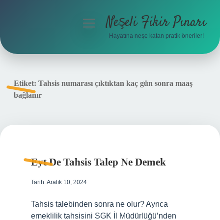
Neşeli Fikir Pınarı
menüyü
aç
Hayatına neşe katan pratik öneriler!
Anasayfa
Gizlilik Politikası
Etiket:
Tahsis numarası çıktıktan kaç gün sonra maaş
bağlanır
Yasal Uyarı
Hakkımızda
Eyt De Tahsis Talep Ne Demek
Tarih: Aralık 10, 2024
Tahsis talebinden sonra ne olur? Ayrıca
emeklilik tahsisini SGK İl Müdürlüğü’nden