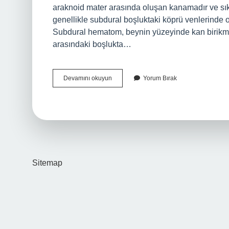
araknoid mater arasında oluşan kanamadır ve sı
genellikle subdural boşluktaki köprü venlerinde
Subdural hematom, beynin yüzeyinde kan birikme
arasındaki boşlukta…
Subdural
Devamını okuyun
Yorum Bırak
Aralıkta
Ne
Bulunur
Sitemap