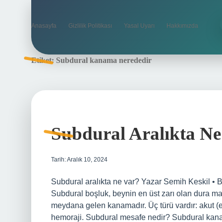
Anasayfa
Gizlilik Politikası
Yasal Uyarı
Hakkımızda
Etiket:
Subdural kanama nerededir
Subdural Aralıkta N
Tarih: Aralık 10, 2024
Subdural aralıkta ne var? Yazar Semih Keskil • B
Subdural boşluk, beynin en üst zarı olan dura mat
meydana gelen kanamadır. Üç türü vardır: akut (e
hemoraji. Subdural mesafe nedir? Subdural kana