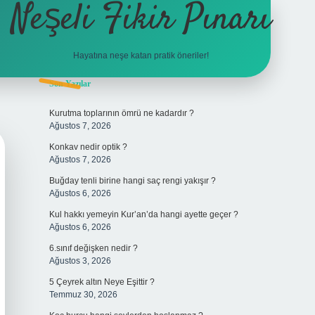
Neşeli Fikir Pınarı
Hayatına neşe katan pratik öneriler!
Sidebar
Son Yazılar
vdcasino giriş
Kurutma toplarının ömrü ne kadardır ?
Ağustos 7, 2026
Konkav nedir optik ?
Ağustos 7, 2026
Buğday tenli birine hangi saç rengi yakışır ?
Ağustos 6, 2026
Kul hakkı yemeyin Kur’an’da hangi ayette geçer ?
Ağustos 6, 2026
6.sınıf değişken nedir ?
Ağustos 3, 2026
5 Çeyrek altın Neye Eşittir ?
Temmuz 30, 2026