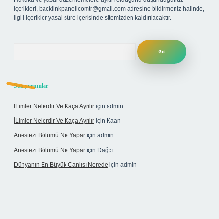
Hukuka ve yasal düzenlemelere aykırı olduğunu düşündüğünüz
içerikleri,
backlinkpanelicomtr@gmail.com
adresine bildirmeniz halinde,
ilgili içerikler yasal süre içerisinde sitemizden kaldırılacaktır.
Arama
Son yorumlar
İLimler Nelerdir Ve Kaça Ayrılır
için
admin
İLimler Nelerdir Ve Kaça Ayrılır
için
Kaan
Anestezi Bölümü Ne Yapar
için
admin
Anestezi Bölümü Ne Yapar
için
Dağcı
Dünyanın En Büyük Canlısı Nerede
için
admin