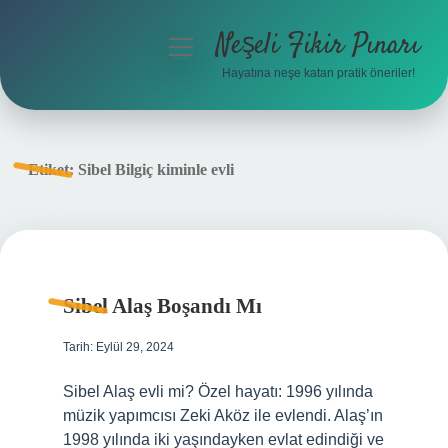
Neşeli Fikir Pınarı
menüyü
aç
Hayatına neşe katan pratik öneriler!
Anasayfa
Gizlilik Politikası
Etiket:
Sibel Bilgiç kiminle evli
Yasal Uyarı
Hakkımızda
Sibel Alaş Boşandı Mı
Tarih: Eylül 29, 2024
Sibel Alaş evli mi? Özel hayatı: 1996 yılında
müzik yapımcısı Zeki Aköz ile evlendi. Alaş’ın
1998 yılında iki yaşındayken evlat edindiği ve