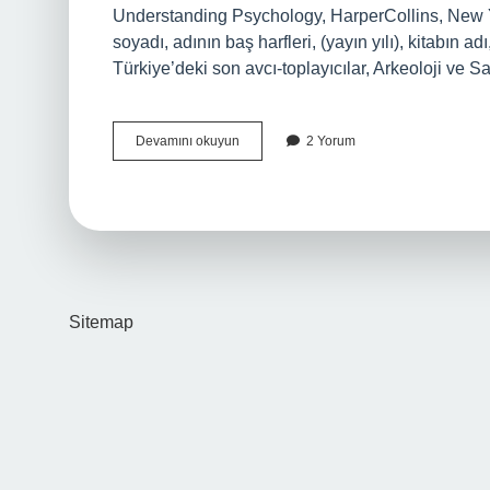
Understanding Psychology, HarperCollins, New Yo
soyadı, adının baş harfleri, (yayın yılı), kitabın a
Türkiye’deki son avcı-toplayıcılar, Arkeoloji ve San
Editörlü
Devamını okuyun
2 Yorum
Kitap
Künyesi
Nasıl
Yazılır
Sitemap