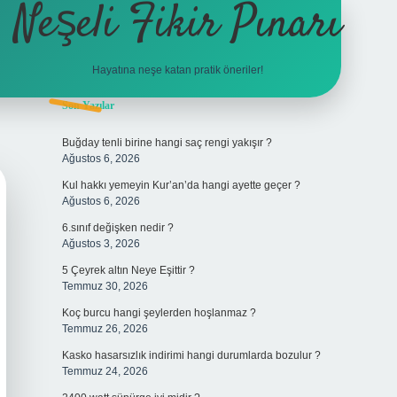
Neşeli Fikir Pınarı
Hayatına neşe katan pratik öneriler!
Sidebar
Son Yazılar
vdcasino giriş
Buğday tenli birine hangi saç rengi yakışır ?
Ağustos 6, 2026
Kul hakkı yemeyin Kur’an’da hangi ayette geçer ?
Ağustos 6, 2026
6.sınıf değişken nedir ?
Ağustos 3, 2026
5 Çeyrek altın Neye Eşittir ?
Temmuz 30, 2026
Koç burcu hangi şeylerden hoşlanmaz ?
Temmuz 26, 2026
Kasko hasarsızlık indirimi hangi durumlarda bozulur ?
Temmuz 24, 2026