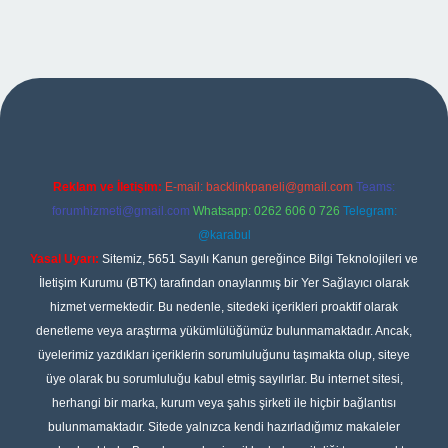
no giriş
Reklam ve İletişim:
E-mail:
backlinkpaneli@gmail.com
Teams:
forumhizmeti@gmail.com
Whatsapp: 0262 606 0 726
Telegram:
@karabul
Yasal Uyarı:
Sitemiz, 5651 Sayılı Kanun gereğince Bilgi Teknolojileri ve
İletişim Kurumu (BTK) tarafından onaylanmış bir Yer Sağlayıcı olarak
hizmet vermektedir. Bu nedenle, sitedeki içerikleri proaktif olarak
denetleme veya araştırma yükümlülüğümüz bulunmamaktadır. Ancak,
üyelerimiz yazdıkları içeriklerin sorumluluğunu taşımakta olup, siteye
üye olarak bu sorumluluğu kabul etmiş sayılırlar. Bu internet sitesi,
herhangi bir marka, kurum veya şahıs şirketi ile hiçbir bağlantısı
bulunmamaktadır. Sitede yalnızca kendi hazırladığımız makaleler