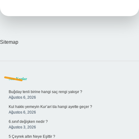
Ile
Geçer
Mi
Sitemap
Sidebar
Son Yazılar
Buğday tenli birine hangi saç rengi yakışır ?
Ağustos 6, 2026
Kul hakkı yemeyin Kur’an’da hangi ayette geçer ?
Ağustos 6, 2026
6.sınıf değişken nedir ?
Ağustos 3, 2026
5 Çeyrek altın Neye Eşittir ?