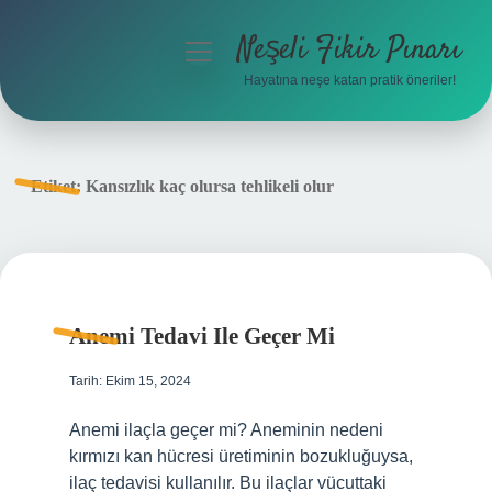
Neşeli Fikir Pınarı
menüyü
aç
Hayatına neşe katan pratik öneriler!
Anasayfa
Gizlilik Politikası
Etiket:
Kansızlık kaç olursa tehlikeli olur
Yasal Uyarı
Hakkımızda
Anemi Tedavi Ile Geçer Mi
Tarih: Ekim 15, 2024
Anemi ilaçla geçer mi? Aneminin nedeni
kırmızı kan hücresi üretiminin bozukluğuysa,
ilaç tedavisi kullanılır. Bu ilaçlar vücuttaki