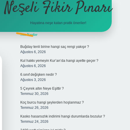
Neşeli Fikir Pınarı
Hayatına neşe katan pratik öneriler!
Sidebar
Son Yazılar
vdcasino giriş
Buğday tenli birine hangi saç rengi yakışır ?
Ağustos 6, 2026
Kul hakkı yemeyin Kur’an’da hangi ayette geçer ?
Ağustos 6, 2026
6.sınıf değişken nedir ?
Ağustos 3, 2026
5 Çeyrek altın Neye Eşittir ?
Temmuz 30, 2026
Koç burcu hangi şeylerden hoşlanmaz ?
Temmuz 26, 2026
Kasko hasarsızlık indirimi hangi durumlarda bozulur ?
Temmuz 24, 2026