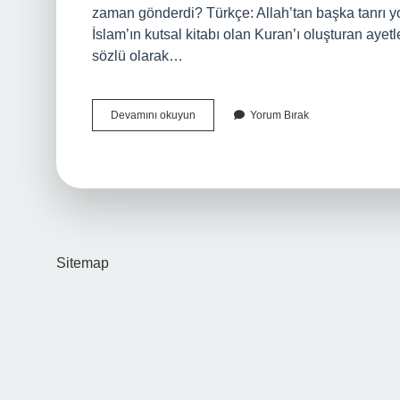
zaman gönderdi? Türkçe: Allah’tan başka tanrı yo
İslam’ın kutsal kitabı olan Kuran’ı oluşturan ayetl
sözlü olarak…
Allahın
Devamını okuyun
Yorum Bırak
Insanlara
Gönderdiği
Ilk
Din
Nedir
Sitemap