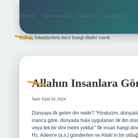
Anasayfa
Gizlilik Politikası
Yasal Uyarı
Hakkımızda
Etiket:
İslamiyetten önce hangi dinler vardı
Allahın Insanlara Gö
Tarih: Eylül 25, 2024
Dünyaya ilk gelen din nedir? “Hinduizm, dünyada 
inanca göre, dünyada hala uygulanan ilk din olara
veya tek bir dini metni yoktur.” İlk insan hangi di
Hz. Adem’e (a.s.) gönderilen ve Allah’ın bir oldu