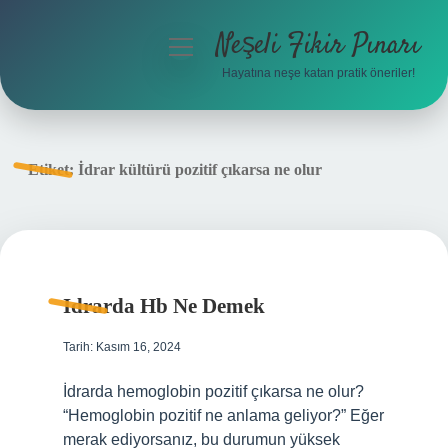
Neşeli Fikir Pınarı
menüyü
aç
Hayatına neşe katan pratik öneriler!
Anasayfa
Gizlilik Politikası
Etiket:
İdrar kültürü pozitif çıkarsa ne olur
Yasal Uyarı
Hakkımızda
Idrarda Hb Ne Demek
Tarih: Kasım 16, 2024
İdrarda hemoglobin pozitif çıkarsa ne olur?
“Hemoglobin pozitif ne anlama geliyor?” Eğer
merak ediyorsanız, bu durumun yüksek