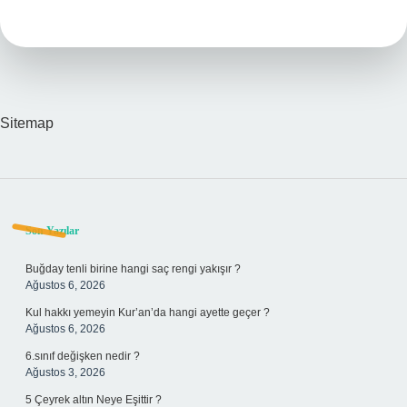
Ne
Demek
Sitemap
Sidebar
Son Yazılar
Buğday tenli birine hangi saç rengi yakışır ?
Ağustos 6, 2026
Kul hakkı yemeyin Kur’an’da hangi ayette geçer ?
Ağustos 6, 2026
6.sınıf değişken nedir ?
Ağustos 3, 2026
5 Çeyrek altın Neye Eşittir ?