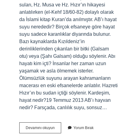
suları, Hz. Musa ve Hz. Hızır’ın hikayesi
anlatılırken (el-Kehf 18/60-82) dolaylı olarak
da İslami kitap Kuran’da anılmıştır. AB’ı hayat
suyu nerededir? Birçok efsaneye göre hayat
suyu sadece karanlıklar diyarında bulunur.
Bazı kaynaklarda Kızıldeniz’in
derinliklerinden çıkarılan bir bitki (Galsam
otu) veya (Şahı Galsam) olduğu söylenir. Abı
hayatı kim içti? İnsanlar her zaman uzun
yaşamak ve asla ölmemek isterler.
Ölümsüzlük suyunu arayan kahramanların
macerası en eski efsanelerde anlatılır. Hazreti
Hızır’ın bu sudan içtiği söylenir. Kardeşim,
hayat nedir?19 Temmuz 2013 AB’ı hayvan
nedir? Farsçada, canlılık suyu, sonsuz…
Ab
Devamını okuyun
Yorum Bırak
I