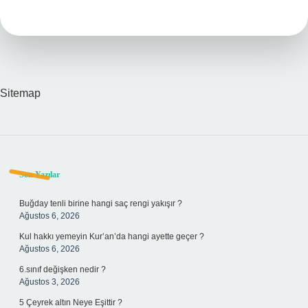
Hayat
Gerçek
Mi
Sitemap
Sidebar
Son Yazılar
Buğday tenli birine hangi saç rengi yakışır ?
Ağustos 6, 2026
Kul hakkı yemeyin Kur’an’da hangi ayette geçer ?
Ağustos 6, 2026
6.sınıf değişken nedir ?
Ağustos 3, 2026
5 Çeyrek altın Neye Eşittir ?