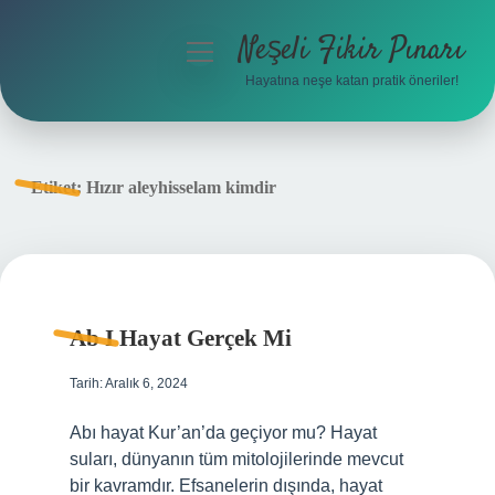
Neşeli Fikir Pınarı
menüyü
aç
Hayatına neşe katan pratik öneriler!
Anasayfa
Gizlilik Politikası
Etiket:
Hızır aleyhisselam kimdir
Yasal Uyarı
Hakkımızda
Ab I Hayat Gerçek Mi
Tarih: Aralık 6, 2024
Abı hayat Kur’an’da geçiyor mu? Hayat
suları, dünyanın tüm mitolojilerinde mevcut
bir kavramdır. Efsanelerin dışında, hayat