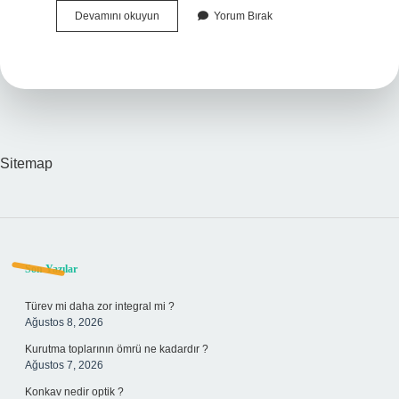
Teori
Devamını okuyun
Yorum Bırak
Ve
Hipotez
Arasındaki
Fark
Nedir
Sitemap
Sidebar
Son Yazılar
Türev mi daha zor integral mi ?
Ağustos 8, 2026
Kurutma toplarının ömrü ne kadardır ?
Ağustos 7, 2026
Konkav nedir optik ?