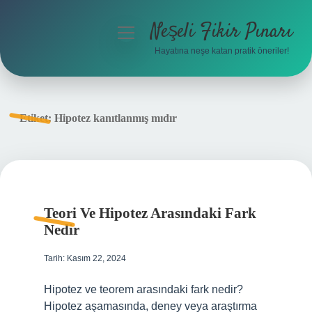
Neşeli Fikir Pınarı
menüyü
aç
Hayatına neşe katan pratik öneriler!
Anasayfa
Gizlilik Politikası
Etiket:
Hipotez kanıtlanmış mıdır
Yasal Uyarı
Hakkımızda
Teori Ve Hipotez Arasındaki Fark
Nedir
Tarih: Kasım 22, 2024
Hipotez ve teorem arasındaki fark nedir?
Hipotez aşamasında, deney veya araştırma