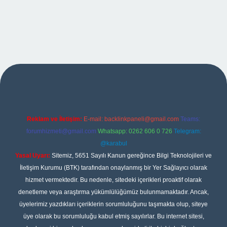
no giriş
Reklam ve İletişim:
E-mail:
backlinkpaneli@gmail.com
Teams:
forumhizmeti@gmail.com
Whatsapp: 0262 606 0 726
Telegram:
@karabul
Yasal Uyarı:
Sitemiz, 5651 Sayılı Kanun gereğince Bilgi Teknolojileri ve
İletişim Kurumu (BTK) tarafından onaylanmış bir Yer Sağlayıcı olarak
hizmet vermektedir. Bu nedenle, sitedeki içerikleri proaktif olarak
denetleme veya araştırma yükümlülüğümüz bulunmamaktadır. Ancak,
üyelerimiz yazdıkları içeriklerin sorumluluğunu taşımakta olup, siteye
üye olarak bu sorumluluğu kabul etmiş sayılırlar. Bu internet sitesi,