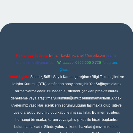
no giriş
Reklam ve İletişim:
E-mail:
backlinkpaneli@gmail.com
Teams:
forumhizmeti@gmail.com
Whatsapp: 0262 606 0 726
Telegram:
@karabul
Yasal Uyarı:
Sitemiz, 5651 Sayılı Kanun gereğince Bilgi Teknolojileri ve
İletişim Kurumu (BTK) tarafından onaylanmış bir Yer Sağlayıcı olarak
hizmet vermektedir. Bu nedenle, sitedeki içerikleri proaktif olarak
denetleme veya araştırma yükümlülüğümüz bulunmamaktadır. Ancak,
üyelerimiz yazdıkları içeriklerin sorumluluğunu taşımakta olup, siteye
üye olarak bu sorumluluğu kabul etmiş sayılırlar. Bu internet sitesi,
herhangi bir marka, kurum veya şahıs şirketi ile hiçbir bağlantısı
bulunmamaktadır. Sitede yalnızca kendi hazırladığımız makaleler