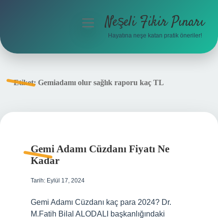
Neşeli Fikir Pınarı
menüyü
aç
Hayatına neşe katan pratik öneriler!
Anasayfa
Gizlilik Politikası
Etiket:
Gemiadamı olur sağlık raporu kaç TL
Yasal Uyarı
Hakkımızda
Gemi Adamı Cüzdanı Fiyatı Ne
Kadar
Tarih: Eylül 17, 2024
Gemi Adamı Cüzdanı kaç para 2024? Dr.
M.Fatih Bilal ALODALI başkanlığındaki