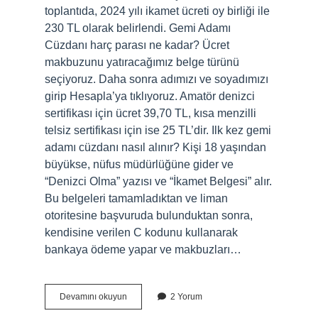
toplantıda, 2024 yılı ikamet ücreti oy birliği ile
230 TL olarak belirlendi. Gemi Adamı
Cüzdanı harç parası ne kadar? Ücret
makbuzunu yatıracağımız belge türünü
seçiyoruz. Daha sonra adımızı ve soyadımızı
girip Hesapla’ya tıklıyoruz. Amatör denizci
sertifikası için ücret 39,70 TL, kısa menzilli
telsiz sertifikası için ise 25 TL’dir. Ilk kez gemi
adamı cüzdanı nasıl alınır? Kişi 18 yaşından
büyükse, nüfus müdürlüğüne gider ve
“Denizci Olma” yazısı ve “İkamet Belgesi” alır.
Bu belgeleri tamamladıktan ve liman
otoritesine başvuruda bulunduktan sonra,
kendisine verilen C kodunu kullanarak
bankaya ödeme yapar ve makbuzları…
Gemi
Devamını okuyun
2 Yorum
Adamı