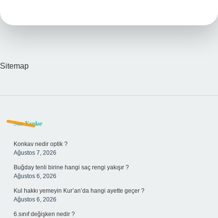
Cüzdanı
Fiyatı
Ne
Kadar
Sitemap
Sidebar
Son Yazılar
Konkav nedir optik ?
Ağustos 7, 2026
Buğday tenli birine hangi saç rengi yakışır ?
Ağustos 6, 2026
Kul hakkı yemeyin Kur’an’da hangi ayette geçer ?
Ağustos 6, 2026
6.sınıf değişken nedir ?