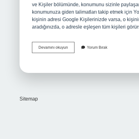
ve Kişiler bölümünde, konumunu sizinle paylaşan
konumunuza giden talimatları takip etmek için Yol
kişinin adresi Google Kişilerinizde varsa, o kişini
aradığınızda, o adresle eşleşen tüm kişileri gö
Sevgilimin
Devamını okuyun
Yorum Bırak
Konumunu
Nasıl
Bulurum
Iphone
Sitemap