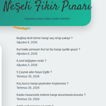
Neşeli Fikir Pınarı
Hayatına neşe katan pratik öneriler!
Sidebar
Son Yazılar
vdcasino giriş
Buğday tenli birine hangi saç rengi yakışır ?
Ağustos 6, 2026
Kul hakkı yemeyin Kur’an’da hangi ayette geçer ?
Ağustos 6, 2026
6.sınıf değişken nedir ?
Ağustos 3, 2026
5 Çeyrek altın Neye Eşittir ?
Temmuz 30, 2026
Koç burcu hangi şeylerden hoşlanmaz ?
Temmuz 26, 2026
Kasko hasarsızlık indirimi hangi durumlarda bozulur ?
Temmuz 24, 2026