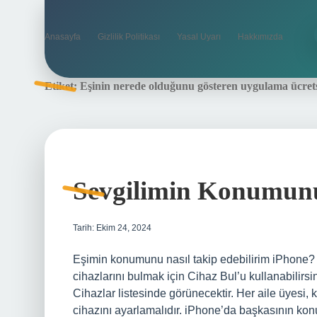
Anasayfa
Gizlilik Politikası
Yasal Uyarı
Hakkımızda
Etiket:
Eşinin nerede olduğunu gösteren uygulama ücret
Sevgilimin Konumunu
Tarih: Ekim 24, 2024
Eşimin konumunu nasıl takip edebilirim iPhone? B
cihazlarını bulmak için Cihaz Bul’u kullanabilirsin
Cihazlar listesinde görünecektir. Her aile üyesi,
cihazını ayarlamalıdır. iPhone’da başkasının ko