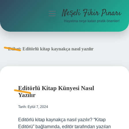
Neşeli Fikir Pınarı
menüyü
aç
Hayatına neşe katan pratik öneriler!
Anasayfa
Gizlilik Politikası
Etiket:
Editörlü kitap kaynakça nasıl yazılır
Yasal Uyarı
Hakkımızda
Editörlü Kitap Künyesi Nasıl
Yazılır
Tarih: Eylül 7, 2024
Editörlü kitap kaynakça nasıl yazılır? “Kitap
Editörü” bağlamında, editör tarafından yazılan