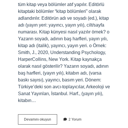
tüm kitap veya bölümler atıf yapılır. Editörlü
kitaptaki bölümler “kitap bölümleri” olarak
adlandırılır. Editörün adı ve soyadı (ed.), kitap
adı (yayın yeri: yayıncı, yayın yılı), cilt/sayfa
numarası. Kitap künyesi nasıl yazılır örnek? o
Yazarın soyadı, adının baş harfleri, yayın yılı,
kitap adı (italik), yayıncı, yayın yeri. o Örnek:
Smith, J., 2020, Understanding Psychology,
HarperCollins, New York. Kitap kaynakça
olarak nasıl gösterilir? Yazarın soyadı, adının
baş harfleri, (yayın yılı), kitabın adı, (varsa
baskı sayısı), yayıncı, basım yeri. Dönem:
Türkiye’deki son avcı-toplayıcılar, Arkeoloji ve
Sanat Yayınları, İstanbul. Harf., (yayın yılı),
kitabın…
Editörlü
Devamını okuyun
2 Yorum
Kitap