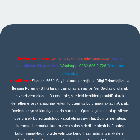
asino giriş
Reklam ve İletişim:
E-mail:
backlinkpaneli@gmail.com
Teams:
forumhizmeti@gmail.com
Whatsapp: 0262 606 0 726
Telegram:
@karabul
Yasal Uyarı:
Sitemiz, 5651 Sayılı Kanun gereğince Bilgi Teknolojileri ve
İletişim Kurumu (BTK) tarafından onaylanmış bir Yer Sağlayıcı olarak
hizmet vermektedir. Bu nedenle, sitedeki içerikleri proaktif olarak
denetleme veya araştırma yükümlülüğümüz bulunmamaktadır. Ancak,
üyelerimiz yazdıkları içeriklerin sorumluluğunu taşımakta olup, siteye
üye olarak bu sorumluluğu kabul etmiş sayılırlar. Bu internet sitesi,
herhangi bir marka, kurum veya şahıs şirketi ile hiçbir bağlantısı
bulunmamaktadır. Sitede yalnızca kendi hazırladığımız makaleler