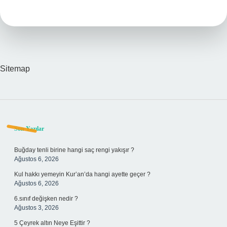
Künyesi
Nasıl
Yazılır
Sitemap
Sidebar
Son Yazılar
Buğday tenli birine hangi saç rengi yakışır ?
Ağustos 6, 2026
Kul hakkı yemeyin Kur’an’da hangi ayette geçer ?
Ağustos 6, 2026
6.sınıf değişken nedir ?
Ağustos 3, 2026
5 Çeyrek altın Neye Eşittir ?