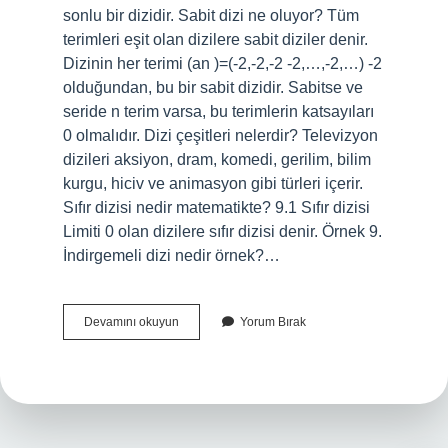
sonlu bir dizidir. Sabit dizi ne oluyor? Tüm
terimleri eşit olan dizilere sabit diziler denir.
Dizinin her terimi (an )=(-2,-2,-2 -2,…,-2,…) -2
olduğundan, bu bir sabit dizidir. Sabitse ve
seride n terim varsa, bu terimlerin katsayıları
0 olmalıdır. Dizi çeşitleri nelerdir? Televizyon
dizileri aksiyon, dram, komedi, gerilim, bilim
kurgu, hiciv ve animasyon gibi türleri içerir.
Sıfır dizisi nedir matematikte? 9.1 Sıfır dizisi
Limiti 0 olan dizilere sıfır dizisi denir. Örnek 9.
İndirgemeli dizi nedir örnek?…
Sonlu
Devamını okuyun
Yorum Bırak
Dizi
Ne
Demek