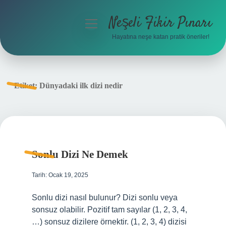
Neşeli Fikir Pınarı
menüyü
aç
Hayatına neşe katan pratik öneriler!
Anasayfa
Gizlilik Politikası
Etiket:
Dünyadaki ilk dizi nedir
Yasal Uyarı
Hakkımızda
Sonlu Dizi Ne Demek
Tarih: Ocak 19, 2025
Sonlu dizi nasıl bulunur? Dizi sonlu veya
sonsuz olabilir. Pozitif tam sayılar (1, 2, 3, 4,
…) sonsuz dizilere örnektir. (1, 2, 3, 4) dizisi