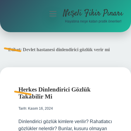
Neşeli Fikir Pınarı
menüyü
aç
Hayatına neşe katan pratik öneriler!
Anasayfa
Gizlilik Politikası
Etiket:
Devlet hastanesi dinlendirici gözlük verir mi
Yasal Uyarı
Hakkımızda
Herkes Dinlendirici Gözlük
Takabilir Mi
Tarih: Kasım 16, 2024
Dinlendirici gözlük kimlere verilir? Rahatlatıcı
gözlükler nelerdir? Bunlar, kusuru olmayan