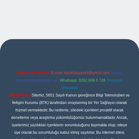
no giriş
Reklam ve İletişim:
E-mail:
backlinkpaneli@gmail.com
Teams:
forumhizmeti@gmail.com
Whatsapp: 0262 606 0 726
Telegram:
@karabul
Yasal Uyarı:
Sitemiz, 5651 Sayılı Kanun gereğince Bilgi Teknolojileri ve
İletişim Kurumu (BTK) tarafından onaylanmış bir Yer Sağlayıcı olarak
hizmet vermektedir. Bu nedenle, sitedeki içerikleri proaktif olarak
denetleme veya araştırma yükümlülüğümüz bulunmamaktadır. Ancak,
üyelerimiz yazdıkları içeriklerin sorumluluğunu taşımakta olup, siteye
üye olarak bu sorumluluğu kabul etmiş sayılırlar. Bu internet sitesi,