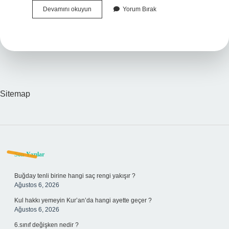
Herkes
Devamını okuyun
Yorum Bırak
Dinlendirici
Gözlük
Takabilir
Mi
Sitemap
Sidebar
Son Yazılar
Buğday tenli birine hangi saç rengi yakışır ?
Ağustos 6, 2026
Kul hakkı yemeyin Kur’an’da hangi ayette geçer ?
Ağustos 6, 2026
6.sınıf değişken nedir ?