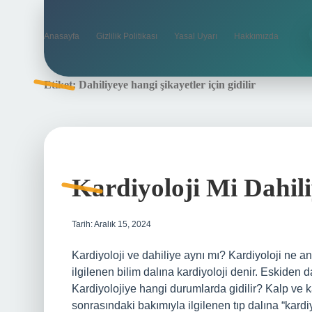
Anasayfa
Gizlilik Politikası
Yasal Uyarı
Hakkımızda
Etiket:
Dahiliyeye hangi şikayetler için gidilir
Kardiyoloji Mi Dahil
Tarih: Aralık 15, 2024
Kardiyoloji ve dahiliye aynı mı? Kardiyoloji ne a
ilgilenen bilim dalına kardiyoloji denir. Eskiden da
Kardiyolojiye hangi durumlarda gidilir? Kalp ve ka
sonrasındaki bakımıyla ilgilenen tıp dalına “kard