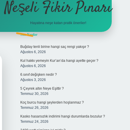
Neşeli Fikir Pınarı
Hayatına neşe katan pratik öneriler!
Sidebar
Son Yazılar
vdcasino giriş
Buğday tenli birine hangi saç rengi yakışır ?
Ağustos 6, 2026
Kul hakkı yemeyin Kur’an’da hangi ayette geçer ?
Ağustos 6, 2026
6.sınıf değişken nedir ?
Ağustos 3, 2026
5 Çeyrek altın Neye Eşittir ?
Temmuz 30, 2026
Koç burcu hangi şeylerden hoşlanmaz ?
Temmuz 26, 2026
Kasko hasarsızlık indirimi hangi durumlarda bozulur ?
Temmuz 24, 2026