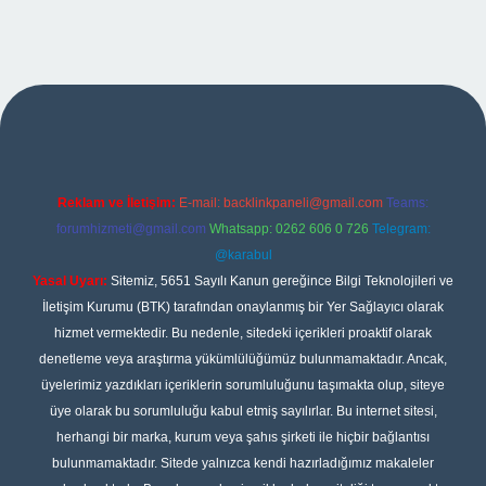
no giriş
Reklam ve İletişim:
E-mail:
backlinkpaneli@gmail.com
Teams:
forumhizmeti@gmail.com
Whatsapp: 0262 606 0 726
Telegram:
@karabul
Yasal Uyarı:
Sitemiz, 5651 Sayılı Kanun gereğince Bilgi Teknolojileri ve
İletişim Kurumu (BTK) tarafından onaylanmış bir Yer Sağlayıcı olarak
hizmet vermektedir. Bu nedenle, sitedeki içerikleri proaktif olarak
denetleme veya araştırma yükümlülüğümüz bulunmamaktadır. Ancak,
üyelerimiz yazdıkları içeriklerin sorumluluğunu taşımakta olup, siteye
üye olarak bu sorumluluğu kabul etmiş sayılırlar. Bu internet sitesi,
herhangi bir marka, kurum veya şahıs şirketi ile hiçbir bağlantısı
bulunmamaktadır. Sitede yalnızca kendi hazırladığımız makaleler