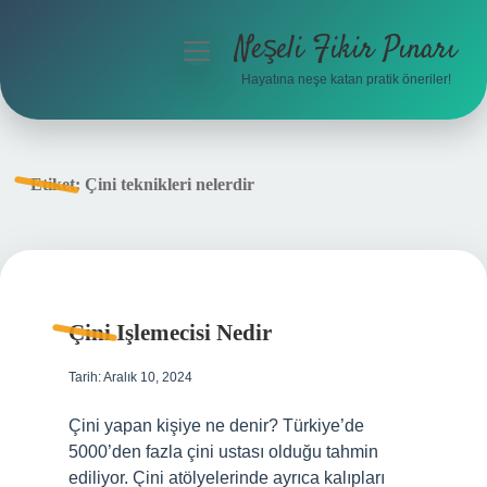
Neşeli Fikir Pınarı
menüyü
aç
Hayatına neşe katan pratik öneriler!
Anasayfa
Gizlilik Politikası
Etiket:
Çini teknikleri nelerdir
Yasal Uyarı
Hakkımızda
Çini Işlemecisi Nedir
Tarih: Aralık 10, 2024
Çini yapan kişiye ne denir? Türkiye’de
5000’den fazla çini ustası olduğu tahmin
ediliyor. Çini atölyelerinde ayrıca kalıpları