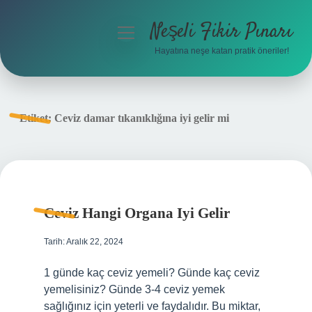
Neşeli Fikir Pınarı
menüyü
aç
Hayatına neşe katan pratik öneriler!
Anasayfa
Gizlilik Politikası
Etiket:
Ceviz damar tıkanıklığına iyi gelir mi
Yasal Uyarı
Hakkımızda
Ceviz Hangi Organa Iyi Gelir
Tarih: Aralık 22, 2024
1 günde kaç ceviz yemeli? Günde kaç ceviz
yemelisiniz? Günde 3-4 ceviz yemek
sağlığınız için yeterli ve faydalıdır. Bu miktar,