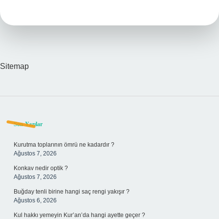
Organa
Iyi
Gelir
Sitemap
Sidebar
Son Yazılar
Kurutma toplarının ömrü ne kadardır ?
Ağustos 7, 2026
Konkav nedir optik ?
Ağustos 7, 2026
Buğday tenli birine hangi saç rengi yakışır ?
Ağustos 6, 2026
Kul hakkı yemeyin Kur’an’da hangi ayette geçer ?