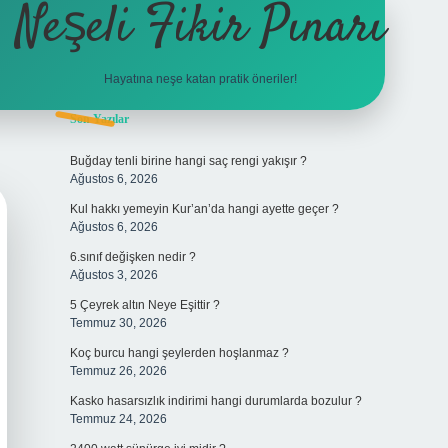
Neşeli Fikir Pınarı
Hayatına neşe katan pratik öneriler!
Sidebar
Son Yazılar
vdcasino giriş
Buğday tenli birine hangi saç rengi yakışır ?
Ağustos 6, 2026
Kul hakkı yemeyin Kur’an’da hangi ayette geçer ?
Ağustos 6, 2026
6.sınıf değişken nedir ?
Ağustos 3, 2026
5 Çeyrek altın Neye Eşittir ?
Temmuz 30, 2026
Koç burcu hangi şeylerden hoşlanmaz ?
Temmuz 26, 2026
Kasko hasarsızlık indirimi hangi durumlarda bozulur ?
Temmuz 24, 2026