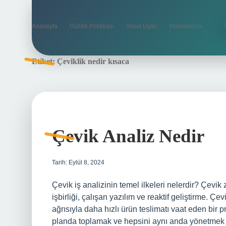
Anasayfa
Gizlilik Politikası
Yasal Uyarı
Hakkımızda
Etiket:
Çeviklik nedir kısaca
Çevik Analiz Nedir
Tarih: Eylül 8, 2024
Çevik iş analizinin temel ilkeleri nelerdir? Çevik 
işbirliği, çalışan yazılım ve reaktif geliştirme. 
ağrısıyla daha hızlı ürün teslimatı vaat eden bir p
planda toplamak ve hepsini aynı anda yönetmek ye