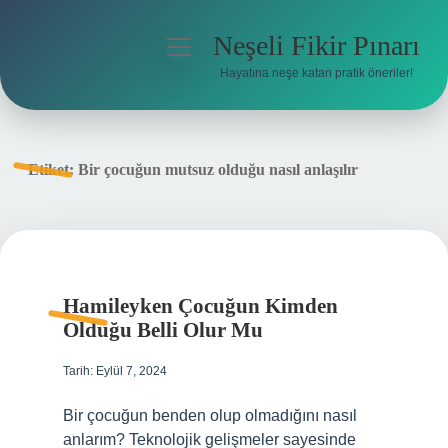
Neşeli Fikir Pınarı
menüyü
aç
Hayatına neşe katan pratik öneriler!
Anasayfa
Gizlilik Politikası
Etiket:
Bir çocuğun mutsuz olduğu nasıl anlaşılır
Yasal Uyarı
Hakkımızda
Hamileyken Çocuğun Kimden
Olduğu Belli Olur Mu
Tarih: Eylül 7, 2024
Bir çocuğun benden olup olmadığını nasıl
anlarım? Teknolojik gelişmeler sayesinde