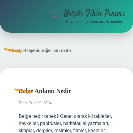
Neşeli Fikir Pınarı
menüyü
aç
Hayatına neşe katan pratik öneriler!
Anasayfa
Gizlilik Politikası
Etiket:
Belgenin diğer adı nedir
Yasal Uyarı
Hakkımızda
Belge Anlamı Nedir
Tarih: Ekim 29, 2024
Belge nedir örnek? Genel olarak kil tabletler,
heykeller, papirüsler, haritalar, el yazmaları,
kitaplar, dergiler, resimler, filmler, kasetler,