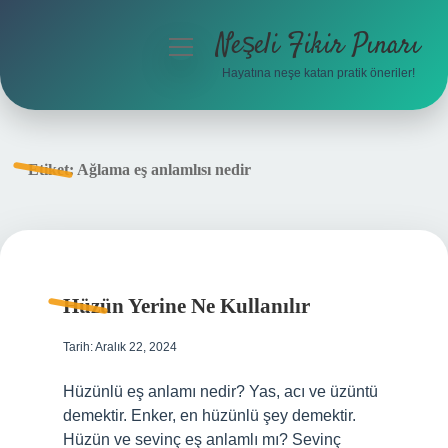
Neşeli Fikir Pınarı
menüyü
aç
Hayatına neşe katan pratik öneriler!
Anasayfa
Gizlilik Politikası
Etiket:
Ağlama eş anlamlısı nedir
Yasal Uyarı
Hakkımızda
Hüzün Yerine Ne Kullanılır
Tarih: Aralık 22, 2024
Hüzünlü eş anlamı nedir? Yas, acı ve üzüntü
demektir. Enker, en hüzünlü şey demektir.
Hüzün ve sevinç eş anlamlı mı? Sevinç