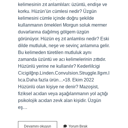
kelimesinin zıt anlamlıları: üzüntü, endişe ve
korku. Hüzün’ün cümlesi nedir? Üzgün ​​
kelimesini cümle içinde doğru şekilde
kullanmanın örnekleri Morgun soluk mermer
duvarlarına dağılmış gölgem üzgün
görünüyor. Hüzün eş zıt anlamlısı nedir? Eski
dilde mutluluk, neşe ve sevinç anlamına gelir.
Bu kelimeden türetilen mutluluk aynı
zamanda üzüntü ve acı kelimelerinin zıttıdır.
Hüzünlü yerine ne kullanılır? KederliIcigi
CicigiIğrıp.Linden.Convulsion.Struggle.Ilgım.I
lıca.Daha fazla ürün…•18. Ekim 2022
Hüzünlü olan kişiye ne denir? Mazoşist,
fiziksel acıdan veya aşağılanmanın yol açtığı
psikolojik acıdan zevk alan kişidir. Üzgün
eş…
Hüzün
Devamını okuyun
Yorum Bırak