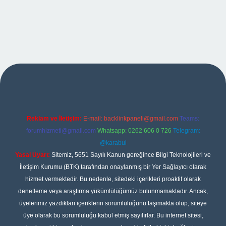
no giriş
Reklam ve İletişim:
E-mail:
backlinkpaneli@gmail.com
Teams:
forumhizmeti@gmail.com
Whatsapp: 0262 606 0 726
Telegram:
@karabul
Yasal Uyarı:
Sitemiz, 5651 Sayılı Kanun gereğince Bilgi Teknolojileri ve
İletişim Kurumu (BTK) tarafından onaylanmış bir Yer Sağlayıcı olarak
hizmet vermektedir. Bu nedenle, sitedeki içerikleri proaktif olarak
denetleme veya araştırma yükümlülüğümüz bulunmamaktadır. Ancak,
üyelerimiz yazdıkları içeriklerin sorumluluğunu taşımakta olup, siteye
üye olarak bu sorumluluğu kabul etmiş sayılırlar. Bu internet sitesi,