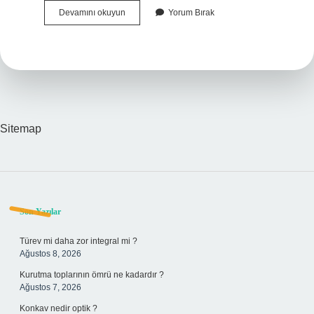
Elektrikli
Devamını okuyun
Yorum Bırak
Bisiklet
Trafiğe
Çıkabilir
Mi
Sitemap
Sidebar
Son Yazılar
Türev mi daha zor integral mi ?
Ağustos 8, 2026
Kurutma toplarının ömrü ne kadardır ?
Ağustos 7, 2026
Konkav nedir optik ?