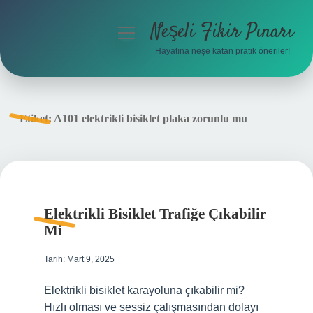
Neşeli Fikir Pınarı
menüyü
aç
Hayatına neşe katan pratik öneriler!
Anasayfa
Gizlilik Politikası
Etiket:
A101 elektrikli bisiklet plaka zorunlu mu
Yasal Uyarı
Hakkımızda
Elektrikli Bisiklet Trafiğe Çıkabilir
Mi
Tarih: Mart 9, 2025
Elektrikli bisiklet karayoluna çıkabilir mi?
Hızlı olması ve sessiz çalışmasından dolayı